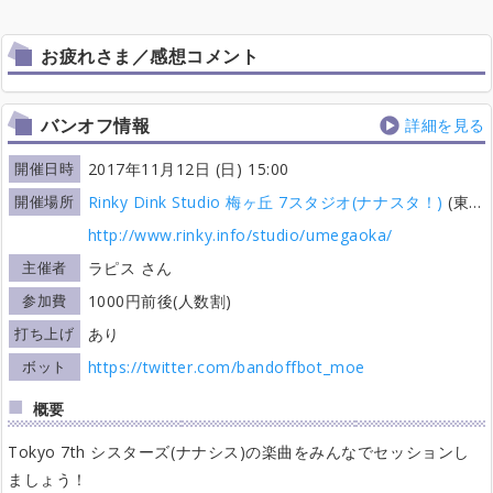
お疲れさま／感想コメント
バンオフ情報
詳細を見る
開催日時
2017年11月12日 (日) 15:00
開催場所
Rinky Dink Studio 梅ヶ丘 7スタジオ(ナナスタ！)
(東京都)
http://www.rinky.info/studio/umegaoka/
主催者
ラピス さん
参加費
1000円前後(人数割)
打ち上げ
あり
ボット
https://twitter.com/bandoffbot_moe
概要
Tokyo 7th シスターズ(ナナシス)の楽曲をみんなでセッションし
ましょう！