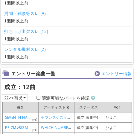
1週間以上前
質問・雑談等スレ (9)
1週間以上前
打ち上げ出欠スレ (13)
1週間以上前
レンタル機材スレ (2)
1週間以上前
エントリー楽曲一覧
エントリー情報
成立：12曲
並べ替え
譲渡可能なパートを確認
曲名
曲名
曲名
曲名
アーティスト名
アーティスト名
アーティスト名
アーティスト名
ステータス
ステータス
ステータス
ステータス
Vo1
Vo1
Vo1
Vo1
SEVENTH HAVEN
SEVENTH HAVEN
SEVENTH HAVEN
SEVENTH HAVEN
セブンスシスターズ
セブンスシスターズ
セブンスシスターズ
セブンスシスターズ
成立(募集中)
成立(募集中)
成立(募集中)
成立(募集中)
ひよこ
ひよこ
ひよこ
ひよこ
0
0
0
0
PRIZM♪RIZM
PRIZM♪RIZM
PRIZM♪RIZM
PRIZM♪RIZM
WHICH NUMBER 4
WHICH NUMBER 4
WHICH NUMBER 4
WHICH NUMBER 4
成立(募集中)
成立(募集中)
成立(募集中)
成立(募集中)
ひよこ
ひよこ
ひよこ
ひよこ
0
0
0
0