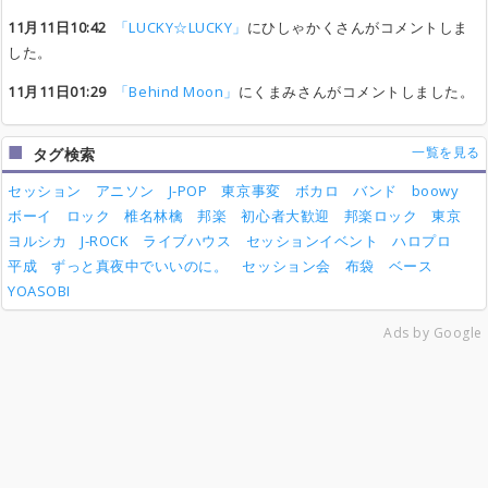
11月11日10:42
「LUCKY☆LUCKY」
にひしゃかくさんがコメントしま
した。
11月11日01:29
「Behind Moon」
にくまみさんがコメントしました。
一覧を見る
タグ検索
セッション
アニソン
J-POP
東京事変
ボカロ
バンド
boowy
ボーイ
ロック
椎名林檎
邦楽
初心者大歓迎
邦楽ロック
東京
ヨルシカ
J-ROCK
ライブハウス
セッションイベント
ハロプロ
平成
ずっと真夜中でいいのに。
セッション会
布袋
ベース
YOASOBI
Ads by Google