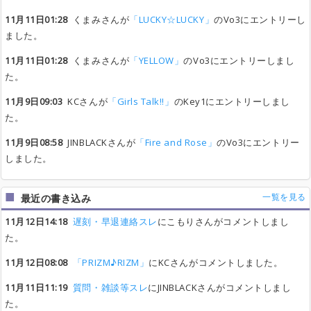
11月11日01:28
くまみさんが
「LUCKY☆LUCKY」
のVo3にエントリーし
ました。
11月11日01:28
くまみさんが
「YELLOW」
のVo3にエントリーしまし
た。
11月9日09:03
KCさんが
「Girls Talk!!」
のKey1にエントリーしまし
た。
11月9日08:58
JINBLACKさんが
「Fire and Rose」
のVo3にエントリー
しました。
一覧を見る
最近の書き込み
11月12日14:18
遅刻・早退連絡スレ
にこもりさんがコメントしまし
た。
11月12日08:08
「PRIZM♪RIZM」
にKCさんがコメントしました。
11月11日11:19
質問・雑談等スレ
にJINBLACKさんがコメントしまし
た。