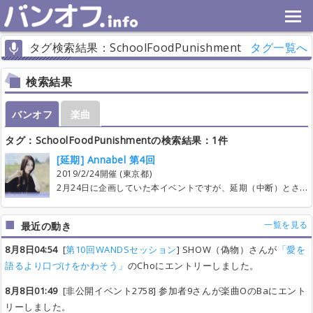
タグ検索結果：SchoolFoodPunishment
タグ一覧へ
検索結果
バンオフ
楽曲
タグ：SchoolFoodPunishmentの検索結果：1件
[延期] Annabel 第4回
2019/2/24開催 (東京都)
2月24日に企画していた本イベントですが、延期（中断）とさせていただきました。またの開催の予定がありましたら、告知いたしますので、そのときにどうぞよろしくお願いいたします！ //////////////////// ソロのタイアップ・同人活動はもちろん、ひぐらしのなく頃の anNina, ダンガンロンパの binaria から最近はハイスイノナサ、School Food Punishment、Mop of Head、Alaska Jam の手練ミュージシャン揃いの siraph まで。話題沸騰中の Annabel さんの曲でセッションしましょう！ 【場所、日時】 ============== 初台ノア Cst 13時〜18時（曲数で時間は前後します） 【演奏曲について】 ============== ・Annabel に関係ある楽曲でお願いします (Annabel, anNina, binaria, siraph 等) ・1 曲あたり 15 分（転換含む）で 2 回演奏を１セットとします。 おおよそ 10 曲前後の成立を目指していきます。 【スケジュール】 ============== (1) 2018/12/8 22時〜 参加受付開始 (2) 2018/12/22 22時〜 一次エントリー開始 一人最大 2 曲追加可能（新規、便乗共に可） (3) 2019/1/5 22時〜 二次エントリー開始 一人最大 2 曲便乗可能 合計 4 曲エントリーまで可能です。 (4) 2019/1/19 22時〜 三次エントリー開始 無制限エントリー可能です。 (5) 2019/2/2 〜22時 エントリー期間終了 (6) 2019/2/2 22時 〜 2019/2/23 仕込み期間 (7) 2019/2/24 本番！ 【注意書き】 ============== ・二次エントリーや三次エントリー時点でも新規曲の追加は可能です。 その代わり、一人あたりの新規曲の追加は合計 2 曲までです。 ・やりたい曲にすでに同じパートの人がエントリーしていても、 2 セット目までなら新規曲としてエントリー可です。 【想像の雨-２】のように番号を振って曲追加をしてください。 2 セット目の曲は最終的なセットリスト確定時に 余裕がありましたら成立とします。 （人によっては同じ曲をもう 1 セット演奏していただきますが、ご協力お願いします。） ・エントリー後の曲変更は、やめる曲が、成立もしくはリーチ状態でなければOKです。 成立 or リーチ済みの曲は他の人が準備しだしてるので控えてください。 ・同期は必要に応じて使ってください（Annabel曲や siraph 蓮尾曲など） シーケンス作成者はドラムの方と相談してください。 ・少人数はもとよりニッチな曲のセッションが予想されます！ セッションとして成立させるために、譲り合い助け合いの精神でお願いします！ 状況に応じて、ルール変更などテコ入れが入るかもしれませんが、ご容赦を！ ・見学可能です、その旨、自己紹介スレッドに書いてください！ ・楽しくぶっ殺していくんで！お願いします！ 【今までやった曲】 ============== 2014/8/10 第 1 回 I.C / 混線と対話 / 指標 / 子午線 / 対象a 2015/9/19 第 2 回 ignis / roof loop hopper / 青に融ける / 夜の国 / ombre / 想像の雨 2017/3/12 第 3 回 - http://bandoff.info/annabel3 時間は告ぐ / カーテンフォール / roof loop hopper / damp damp / 旅に出る / quiet squall / 混線と対話 / ombre / 指標 【幹事】 ============== Key. えま (@whoisema) ... 仕切り、相談窓口など Vo. 樹。 (@nectaris_basin) … スタジオ受付、打ち上げ関連など
一覧を見る
最近の動き
8月8日04:54
[
第10回WANDSセッション
] SHOW（偽物）さんが
「愛を
語るより口づけをかわそう」
のChoにエントリーしました。
8月8日01:49
[非公開イベント2758] 参加者9さんが楽曲OのBaにエント
リーしました。