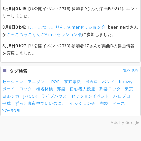
8月8日01:49
[非公開イベント2758] 参加者9さんが楽曲EのGt1にエント
リーしました。
8月8日01:42
[
こっこつっこりんごAimerセッション会
] beer_nerdさん
が
こっこつっこりんごAimerセッション会
に参加しました。
8月8日01:27
[非公開イベント2733] 参加者17さんが楽曲Dの楽曲情報
を変更しました。
一覧を見る
タグ検索
セッション
アニソン
J-POP
東京事変
ボカロ
バンド
boowy
ボーイ
ロック
椎名林檎
邦楽
初心者大歓迎
邦楽ロック
東京
ヨルシカ
J-ROCK
ライブハウス
セッションイベント
ハロプロ
平成
ずっと真夜中でいいのに。
セッション会
布袋
ベース
YOASOBI
Ads by Google