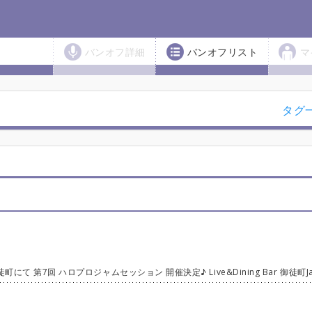
バンオフ詳細
バンオフリスト
マ
タグ
て ハロプロの楽曲を お酒を飲みながら お食事をしながら みんなで 仕事帰り！学校帰り！現場帰りに！(笑) 楽しく！ゆる～く！気軽に！ セッションPartyしませんか？ ギター！ベース！キーボードは お店にあるので！ 手ぶらでOK！ もちろん 見学だけでも大丈夫✌️ 初心者さんももちろ