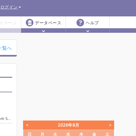
ログイン
イページ
データベース
ヘルプ
一覧へ
ん大歓迎です🎵
2026年8月
日
月
火
水
木
金
土