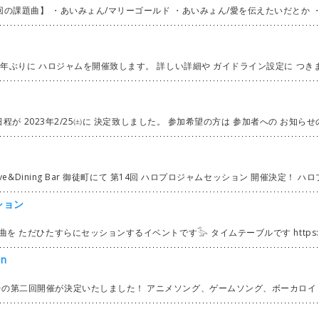
いだとか ・あいみょん/夢追いベンガル ・Official髭男dism/pretender ・ポルカドットスティングレイ/テレキャスター・ストライプ ・Lisa/紅蓮華 参加お待ちし
 ガイドライン設定に つきましては ハロジャム公式Twitter または ここバンオフサイトで 更新して行きますので よろしくお願い致します。 / 主催者 
らせの欄を 良くお読みなりましてから 参加表明をよろしく お願い致します 詳しい詳細や ガイドライン設定に つきましては ハロジャム公式Twitter または ここバンオフサイトで 随時更新して行きます☝️ / 主催者
rtyしませんか？ ギター！ベース！キーボードは お店にあるので！ 手ぶらでOK！ もちろん 見学だけでも大丈夫✌️ 初心者さんももちろん大歓迎です 参加希望の方は 参加者への お知らせの欄を 良くお読みなりましてから 参加表明をよろしく お願い致します 詳しい詳細や ガイドライン設定に つきましては ハロジャム公式Twitter または ここバンオフサイトで 随時更新して行きます☝️ /
ション
tps://1drv.ms/x/s!Ap79LBT_WPcygjpUo9ABZRIl3-I3 12:00～12:30 準備・ご挨拶 12:30～17:40演奏 17:40～18:00片付け 18:3
n
ので、一先ずはメインの楽器のみのエントリーに留めて頂き、上限解放後にエントリー枠が空いていた場合にのみ掛け持ちを可能とします。 ・ギターに関してはGt.1をリードパート・Gt.2をバッキングパートとします。ギターの方はパートを確認の上エントリーをお願い致します。 ☆注意事項・お願い ～コロナ対策について～ ・セッション当日までに体調不良等がある場合には参加を控えて頂きますよう、よろしくお願い致します。キャンセルがありますと他の参加者様に迷惑が掛かってしまうので日頃から感染対策等を心掛けて致きますよう、よろしくお願い致します。 ・上記の理由からセッション開催2週間前より"やむを得ない場合"でもキャンセル料を申し受けます。ご了承下さい。 ・演奏中はマスクを外して頂いても構いませんが、観覧時にはマスクの着用をお願い致します。 ・毎曲5分の換気と4曲に1度(1時間に1度)休憩を兼ねて15分程の換気を挟みます。ホールの扉が開いている際には不要な音出しはしないようにお願い致します。 ・各所に消毒用アルコールが設置されています。こまめに消毒をしましょう。 ・以上の事柄の遵守及び各々の必要に応じ、感染防止に努めるましょう！ ・やむを得ずセッションが中止になる可能性も御座います。その際はどうかご理解とご了承下さいますよう、よろしくお願い致します。 ～演奏参加に関して～ ・連絡等のやり取りが行えるTwitterアカウントを保有している方のみエントリー可能とします。 ・セッション直前での参加キャンセル・ドタキャン等は他の参加者様にもご迷惑が掛かるのでご注意下さい。 ・原則、セッション当日2週間前を参加キャンセルの期限とします。期限を過ぎてからのキャンセルはキャンセル料として演奏参加費の100%を申し受けます。 連絡がつかない場合のドタキャン等は今後の当方主催のイベントへのご参加の一切をお断りさせて頂きます。 ・貴重品の管理・金銭トラブル等に関しては運営・会場側では一切責任を負いかねます。貴重品等はご自身でしっかり管理して頂きますよう、よろしくお願い致します。 ・セッション初参加の方は100均等で予めネーム(名札)を購入して頂きますよう、よろしくお願い致します。ネームの用紙は主催側で準備致します。 〜観覧参加について〜 ・会場の規模を考慮して人数制限を設けている為、今回は一般の観覧参加は不可と致します。 ・主催関係者、セッション参加者関係者で観覧をご希望のみ参加可能と致します。ご了承下さい。 〜物販に関して〜 ・今回のイベントでの物販の展開はございません。 お問い合わせ頂いても対応は出来かねますのでご了承下さい。 ～セッションに関して～ ・多めに時間を押さえておりますが、スムーズな進行の為に参加者様にもご協力頂きたいと考えております。皆様のご協力の程、よろしくお願い致します。 ・参加費にはドリンク代も含まれております。 受付でドリンクチケットをお渡し致しますので、お好きなドリンクとお引き換え下さい。 ・控室・楽屋のご用意が御座いますが、機材スペースに限りが御座いますので、機材のお持ち込みはコンパクトにして頂きます様、よろしくお願い致します。 ・喫煙は所定のスペースのみでお願い致します。 ・他の参加者様が不愉快に感じるような嫌がらせ・誹謗中傷・特に"女性参加者様へのセクハラ・ストーカー行為"等は絶対にご遠慮下さい。 発見した場合、ご退場頂くと共に今後当方主催のイベントへのご参加の一切をお断り致します。 他、スタジオ様・運営の指示に従って頂きます様、よろしくお願い申し