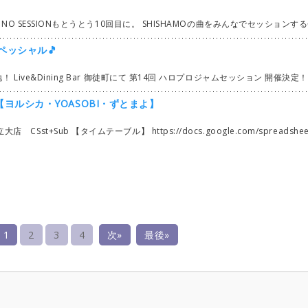
x/s!Ap79LBT_WPcygjihBshSi5LwDSLp 都合悪いなどある方、見られない方はTwitter、もしくは掲示板より連絡ください。 流れ ①好きな曲を各自エントリー(勝手に増やしていいです) ②各自で決まった曲を練習 ③当日ぶっつけ本番で合わせる また、バンオフ以外からも募集しますので 埋まったパートはエントリーできないようにしていきます。 同日夕方から同じ会場で企画ライブも行います。 参加バンド募集中です。 気になる方はお気
ペッシャル🎵
ョンPartyしませんか？ ギター！ベース！キーボードは お店にあるので！ 手ぶらでOK！ もちろん 見学だけでも大丈夫✌️ 初心者さんももちろん大歓迎です 参加希望の方は 参加者への お知らせの欄を 良くお読みなりましてから 参加表明をよろしく お願い致します 詳しい詳細や ガイドライン設定に つきましては ハロジャム公式Twitter または ここバンオフサイトで 随時更新して行きます
ヨルシカ・YOASOBI・ずとまよ】
ng) ※リストにない曲追加は1人1曲までにてお願いします。 初心者の方、初めましての方も大歓迎です。 高校生の方は参加費1,000円です。（学生証のご掲示に限り） お友達引き連れても大歓迎！ 見学のみも可能です。（見学者は無料。自己紹介に見学の旨をコメントお願い致します。） 是非ご参加お待ちしております。 掲示板（自己紹介）交流の際はご自由にお使いください。 セッションの模様は フルレコーディング、3アングルカメラにて収録し スタジオLIVE風に編集した後 動画をYouTubeにて参加者限定に公開いたします。 参加費用のお支払いは現金またはpaypayにて 当日、点呼の際に回収いたします。 【詳細】 6/25 エントリー開始（1人3曲） 7/8 上限曲数解放 （1人5曲） 7/23 上限曲数解放 無制限 【スケジュール】 12:15〜12:30 集合 13:00〜17:00 セッション 17:00〜17:
1
2
3
4
次»
最後»