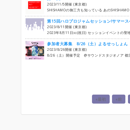
2023/11/5開催 (東京都)
SHISHAMOの御三方も知っている あのSHISHAMO NO SESSIONもとうとう10回目に。 SHISHAMOの曲をみんなでセッションする会です。 10回目を記念しライブハウスで開催することになりました。 タイムテーブル確認お願いいたします。 https://1drv.ms/
第15回ハロプロジャムセッション!サマース
2023/8/11開催 (東京都)
2023年8月11日㈮(祝日) セッションイベントの聖地！ Live&Dining Bar 御徒町にて 第14回 ハロプロジャムセッション 開催決定！ ハロプロの楽曲を お酒を飲みながら お食事をしながら みんなで 楽しく！ゆる～く！気軽に！ セッシ
参加者大募集 8/26（土）よるせっしょん【
2023/8/26開催 (東京都)
8/26（土）開催予定 @サウンドスタジオノア 都立大店 CSst+Sub 【タイムテーブル】 https://docs.google.com/spreadsheets/d/1sM0yAGYplLbp69VMd5V6PecCQvSwObeNzGZFLtagntc/edit?usp=sharing 【概要】 ヨルシカ・YOASOBI・ずっと真夜中でいいのに。 3アーティストの混合セッションになります。 楽器初心者やスタジオ初めての方でも楽しめるセッションイベントがモットーです。 (Gt1＝Lead Gt2＝Backi
«最初
«前