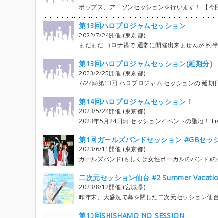
ポップス、アニソンセッションを行います！ 【今回の課題曲】 ・あいみょん/マリーゴールド ・あいみょん/愛を伝えた
第13回ハロプロジャムセッション
2022/7/24開催 (東京都)
まだまだ コロナ禍で 通常に開催出来ませんが 約半年ぶりに ハロジャムを開催致します。 詳しい詳細や
第13回ハロプロジャムセッション(延期分)
2023/2/25開催 (東京都)
7/24㈰第13回 ハロプロジャム セッションの 延期日程が 2023年2/25㈯に 決定致しました。 参加希望の方は 参加者への お知
第14回ハロプロジャムセッション！
2023/5/24開催 (東京都)
2023年5月24日㈬ セッションイベントの聖地！ Live&Dining Bar 御徒町にて 第14回 ハロプロジャムセッション 開催決定！ ハロプロの楽曲を お酒を飲みながら お食事をしながら みんなで 楽しく！ゆる～く！気軽に！ セッションPa
第1回ガールズバンドセッション #GBセッ
2023/6/11開催 (東京都)
ガールズバンド(もしくは女性ボーカルのバンド)の曲を ただひたすらにセッションするイベントです𓅭 タイムテーブルです ht
二次元セッション仙台 #2 Summer Vacatio
2023/8/12開催 (宮城県)
昨年末、大盛況で幕を閉じた二次元セッション仙台の第二回開催が決定いたしました！ アニメソング、ゲームソング、ボーカロイド、VTuberまで、「サブカル」「二次元」をテーマにアットホーム尚且つ初心者から上級者まで楽しめるイベントにしていきたいと考えております。 参加要項等を熟読の上、 皆様のご参加をお待ちしております！ ☆日時・2023年8月12日(土) Setting/10:00～(ボランティアで各自) 受付/12:00～ OPEN(見学者)/12:30 START/13:00 ☆場所・STUDIO SOLfA 2F Fスタジオ ☆参加費 一般\3,000/1名(1ドリンク込) 女性Vo.\1,000/1名(1ドリンク込) 観覧のみ ¥1,500/1名(1ドリンク込) ☆打ち上げ 終演後、会場で中打ち上げあり。 ¥2,200/1名 見学者も参加可です。 フードは打ち上げ参加者様から¥1,000/1名ずつ頂戴し、買い出し班にお任せします。 ☆主催・運営 仙台セッションポータル こんさん PA/LT こんさん(STUDIO SOLfA サウンドエンジニア) スドゥ(STUDIO SOLfA 音響・配信エンジニア) ☆エントリー概要 ・エントリー上限 30名まで ・エントリー制限等は設けません。興味のある方は是非ご気軽にエントリー下さい！ ・主催と連絡を取り合う為、こんさん又は"FOXXIII SoundWorks STUDIO"のTwitterアカウントをフォローしている方のみエントリー対象とさせて頂きます。 ・アニメソング、ゲームソング(エ◯ゲー含む)、ボーカロイド、VTuber等のサブカルチャー関連楽曲の中から選曲を致します。 ・スレッドにて楽曲アンケートを実施致します。 やってみたい楽曲を1人"2曲"まで記入して下さい。 ※アンケート結果は参考にさせて頂きますが、曲数の関係上、人気や流行を加味して楽曲を主催側で決定することとします。ご了承下さい。 ・エントリーの際、一先ず1人3曲を上限としますが、パートが決まらない楽曲に関しては後日エントリー上限の開放を行いますのでお待ち下さい。 ・パートの掛け持ちは可能ですが、メインのパートの方が希望の楽曲にエントリー出来なくなる事を避けたい
第10回SHISHAMO NO SESSION