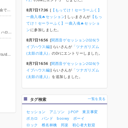
8月7日17:36
[
【もってけ！セーラーふく】
軽にお問い合わせください。
一曲入魂🔥セッション
] しぃまさんが
【もっ
てけ！セーラーふく】一曲入魂🔥セッショ
ン
に参加しました。
☝️ / 主催者 野口健一
8月7日16:56
[
関西音ゲセッション2026(ラ
イブハウス編)
] らいさんが
「ツナガリズム
(太鼓の達人)」
のDrにエントリーしました。
45 バラシ 18:00〜 打ち上げ（参加自由）
8月7日16:56
[
関西音ゲセッション2026(ラ
イブハウス編)
] らいさんが
「ツナガリズム
(太鼓の達人)」
を追加しました。
一覧を見る
タグ検索
セッション
アニソン
J-POP
東京事変
ボカロ
バンド
boowy
ボーイ
ロック
椎名林檎
邦楽
初心者大歓迎