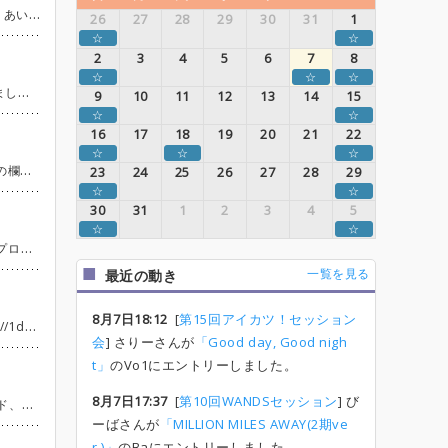
ております！
26
27
28
29
30
31
1
☆
☆
2
3
4
5
6
7
8
☆
☆
☆
野口健一
9
10
11
12
13
14
15
☆
☆
16
17
18
19
20
21
22
☆
☆
☆
 野口健一
23
24
25
26
27
28
29
☆
☆
30
31
1
2
3
4
5
☆
☆
 主催者 野口健一
一覧を見る
最近の動き
8月7日18:12
[
第15回アイカツ！セッション
0～打ち上げ
会
] さりーさんが
「Good day, Good nigh
t」
のVo1にエントリーしました。
8月7日17:37
[
第10回WANDSセッション
] び
上げます。 主催 代表:こんさん Twitter:@FOXX_III_XXX 仙台セッションポータル Twitter:@Sendai_2DS_PT
ーばさんが
「MILLION MILES AWAY(2期ve
r.)」
のBaにエントリーしました。