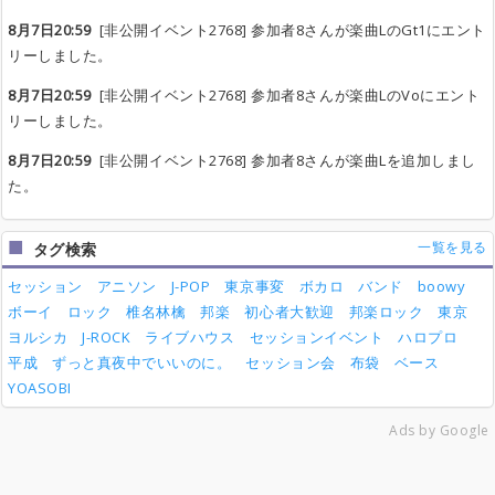
8月7日20:59
[非公開イベント2768] 参加者8さんが楽曲LのGt1にエント
リーしました。
8月7日20:59
[非公開イベント2768] 参加者8さんが楽曲LのVoにエント
リーしました。
8月7日20:59
[非公開イベント2768] 参加者8さんが楽曲Lを追加しまし
た。
一覧を見る
タグ検索
セッション
アニソン
J-POP
東京事変
ボカロ
バンド
boowy
ボーイ
ロック
椎名林檎
邦楽
初心者大歓迎
邦楽ロック
東京
ヨルシカ
J-ROCK
ライブハウス
セッションイベント
ハロプロ
平成
ずっと真夜中でいいのに。
セッション会
布袋
ベース
YOASOBI
Ads by Google