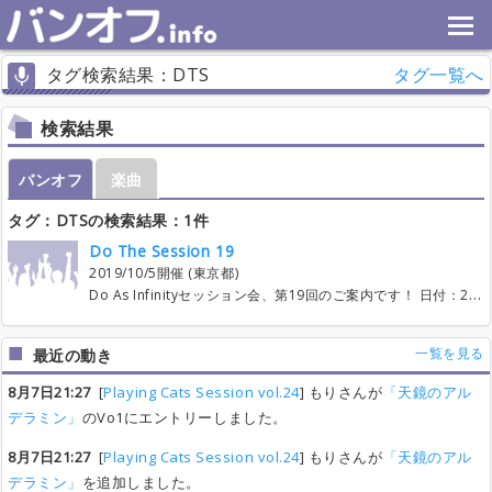
タグ検索結果：DTS
タグ一覧へ
検索結果
バンオフ
楽曲
タグ：DTSの検索結果：1件
Do The Session 19
2019/10/5開催 (東京都)
Do As Infinityセッション会、第19回のご案内です！ 日付：2019年10月5日(土) 場所：スタジオノア三軒茶屋 Cst + sub URL： https://www.studionoah.jp/sancha/ 時間：12:00～18:00(11:00～12:00準備) 演奏予定曲数：20曲(一部繰り返し有で30曲分予定) 参加費：参加者人数割(目安2000円前後) 打上げ：開催予定(3500円前後を探します) 【セッション参加にあたっての注意事項】 セッションをトラブルなく運営する為に、参加者の皆様におかれましては、 ご一読頂き、同意の上参加下さいますようよろしくお願いいたします。 ・セッション参加について イベントの運営に支障が出る場合が有る為、参加者の皆様は基本的に最初から最後まで参加出来るよう調整願います。 ※仕事の都合等により、遅刻早退等時間制限が発生する場合は必ず主催者へ事前に連絡をお願い致します。 ・エントリーの仕方について 別途記載のスケジュールに沿って先着順で決定していきます。 エントリー・・・セッション参加への表明。 曲リクエスト・・・参加表明後の演奏希望曲のリクエスト。 便乗・・・既出曲の空きパートへの演奏希望表明。 ・写真撮影及び録音録画等のメディア記録に関して 当セッションイベントについては基本的に参加者（以降見学者含む）は写真撮影・録音・録画等は自由ですが、 記録されたデータの公開に関しては参加者のみが閲覧・取得出来るようパスワードをかけて、不特定多数の人が閲覧・取得出来る状態にならないようにお願いいたします。 パスワードはイベント終了後、主催者よりご連絡させて頂きますので、そちらを使用して下さい。 また、イベントの最後に集合写真を撮影しますが、その写真だけはイベント活動記録として 一般公開(トピックに掲載等)させて頂きますのでご了承下さい。 ☆開催当日までのスケジュール ・7月21日(日)21:00 参加者エントリー開始。 下記テンプレを利用し、参加者連絡用スレッドへ書き込みをお願い致します。 【注意事項】セッション参加にあたっての注意事項に同意します。 【名前】 【パート】 【打ち上げ】 【持込機材】 【意気込み】 ・7月28日(日)21:00 曲リクエスト開始 (開催可否決定) 曲のリクエスト開始です。一人一曲先着20曲まで受付となります。 ※この時点での参加者数によって開催の可否を決定します。 ・8月4日(日)21:00 一次便乗開始(曲リクエストしていない方)。 曲リクエストを出してない(もしくは通らなかった)方は一曲選んで便乗して下さい。 ・8月18日(日)21:00 二次便乗開始(全員)。 ボーカル、ベース、ドラムは各自合計2曲まで、 キーボード、ギターは各自合計4曲まで、 各パート空いている曲へ便乗して下さい。 ・9月1日(日)21:00 三次便乗開始(ボーカル、ベース、ドラム)。 ベース、ドラム各自最大4曲になるようにエントリーして下さい。 ボーカルさんは被ってもいいので、 自分が担当していない曲を一曲選んで便乗して下さい。 ただし、偏りを防ぐため同じ曲は全体で2回までとします。 ※空いている曲がある場合は優先して埋めて頂けると大変助かります。 ・9月15日(日)21:00 パート解放。及びコーラス便乗開始。 曲数制限を解除しますので、担当者に空きがある曲を成立に向けて埋めていって下さい。 担当以外のパート跨ぎもアリとします。 コーラスパートは専任コーラスは一曲あたり一名とします。 当該曲の楽器隊の方が兼務する場合の制限はありません。 また、二回演奏となっている曲に関しては演奏者が変わってもOKですので、二回演奏と なっている曲を演奏したい方は、一回目演奏者の方の了解が得られれば入れ替わってもらって 構いませんので、その旨をトピックで教えて下さい。 ・10月5日(土)セッション当日！ 当日のスケジュール(予定) 11:00 開場準備 11:30 受付開始 12:00 音出し確認、演奏開始 ～途中休憩～(10～15分程度) 17:00 本編終了。※おかわりタイム 17:30 音止め。片付け開始。集合写真撮影。 18:00 完全撤収 18:30 打上げ ※おかわりタイムについて。 おかわりタイムとは、セッション本編終了後、時間が余った場合に本編曲を 文字通りおかわり演奏出来る時間となります。 ボーカルさんに、受付時に引いて頂いたくじの番号の若い順に時間の許す限り、 当日演奏曲目の中から好きな曲を一曲選んで歌えます♪ (強制ではないので、辞退も出来ます) くじ運強い方は、担当曲以外にも歌いたい曲を仕込んで来てもらえると、 チャンスがあるかもしれません♪ その他、状況により随時変更等ありますので、スレッドの動向をよくご確認下さい。
一覧を見る
最近の動き
8月7日21:27
[
Playing Cats Session vol.24
] もりさんが
「天鏡のアル
デラミン」
のVo1にエントリーしました。
8月7日21:27
[
Playing Cats Session vol.24
] もりさんが
「天鏡のアル
デラミン」
を追加しました。