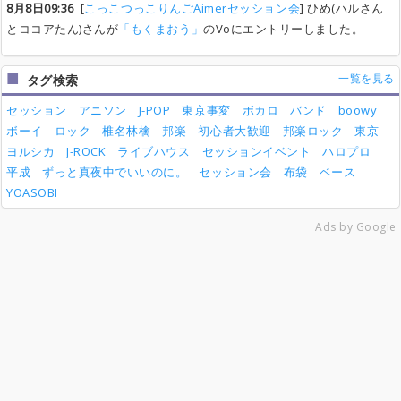
8月8日09:36
[
こっこつっこりんごAimerセッション会
] ひめ(ハルさん
とココアたん)さんが
「もくまおう」
のVoにエントリーしました。
一覧を見る
タグ検索
セッション
アニソン
J-POP
東京事変
ボカロ
バンド
boowy
ボーイ
ロック
椎名林檎
邦楽
初心者大歓迎
邦楽ロック
東京
ヨルシカ
J-ROCK
ライブハウス
セッションイベント
ハロプロ
平成
ずっと真夜中でいいのに。
セッション会
布袋
ベース
YOASOBI
Ads by Google