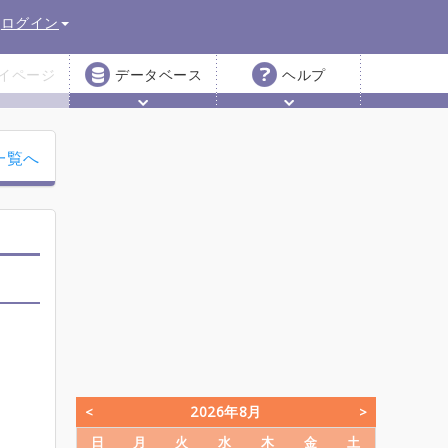
ログイン
イページ
データベース
ヘルプ
一覧へ
2026年8月
日
月
火
水
木
金
土