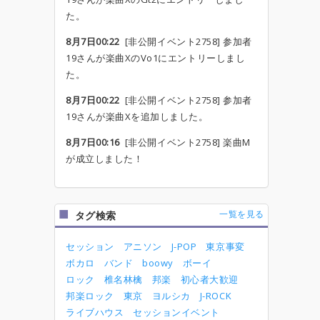
た。
8月7日00:22
[非公開イベント2758] 参加者
19さんが楽曲XのVo1にエントリーしまし
た。
8月7日00:22
[非公開イベント2758] 参加者
19さんが楽曲Xを追加しました。
8月7日00:16
[非公開イベント2758] 楽曲M
が成立しました！
一覧を見る
タグ検索
セッション
アニソン
J-POP
東京事変
ボカロ
バンド
boowy
ボーイ
ロック
椎名林檎
邦楽
初心者大歓迎
邦楽ロック
東京
ヨルシカ
J-ROCK
ライブハウス
セッションイベント