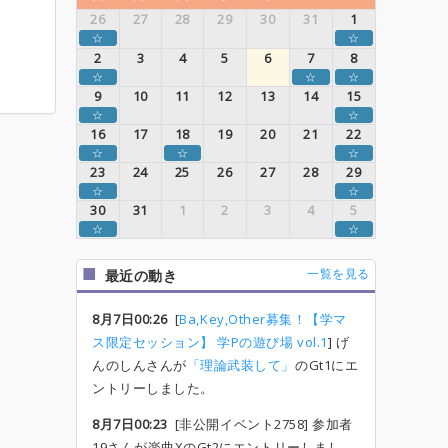
26
27
28
29
30
31
1
☆
☆
2
3
4
5
6
7
8
☆
☆
☆
9
10
11
12
13
14
15
☆
☆
16
17
18
19
20
21
22
☆
☆
☆
23
24
25
26
27
28
29
☆
☆
30
31
1
2
3
4
5
☆
☆
一覧を見る
最近の動き
8月7日00:26
[
Ba,Key,Other募集！【学マ
ス限定セッション】 学Pの遊び場 vol.1
] げ
んのしんさんが
「理論武装して」
のGt1にエ
ントリーしました。
8月7日00:23
[非公開イベント2758] 参加者
19さんが楽曲XのGt2にエントリーしまし