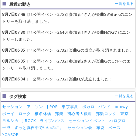
一覧を見る
最近の動き
8月7日07:48
[非公開イベント2758] 参加者4さんが楽曲SのBaへのエン
トリーを取り消しました。
8月7日07:30
[非公開イベント2640] 参加者1さんが楽曲HのGt1にエン
トリーしました。
8月7日06:35
[非公開イベント2732] 楽曲Gの成立が取り消されました。
8月7日06:35
[非公開イベント2732] 参加者2さんが楽曲GのGt1へのエ
ントリーを取り消しました。
8月7日06:34
[非公開イベント2732] 楽曲Hが成立しました！
一覧を見る
タグ検索
セッション
アニソン
J-POP
東京事変
ボカロ
バンド
boowy
ボーイ
ロック
椎名林檎
邦楽
初心者大歓迎
邦楽ロック
東京
ヨルシカ
J-ROCK
ライブハウス
セッションイベント
ハロプロ
平成
ずっと真夜中でいいのに。
セッション会
布袋
ベース
YOASOBI