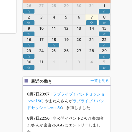
26
27
28
29
30
31
1
☆
☆
2
3
4
5
6
7
8
☆
☆
☆
9
10
11
12
13
14
15
☆
☆
16
17
18
19
20
21
22
☆
☆
☆
23
24
25
26
27
28
29
☆
☆
30
31
1
2
3
4
5
☆
☆
一覧を見る
最近の動き
8月7日23:07
[
ラブライブ！バンドセッショ
ンvol.50
] やまねんさんが
ラブライブ！バン
ドセッションvol.50
に参加しました。
8月7日22:56
[非公開イベント2707] 参加者
28さんが楽曲ZのGt2にエントリーしまし
た。