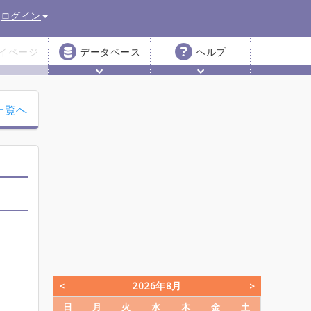
ログイン
イページ
データベース
ヘルプ
一覧へ
2026年8月
日
月
火
水
木
金
土