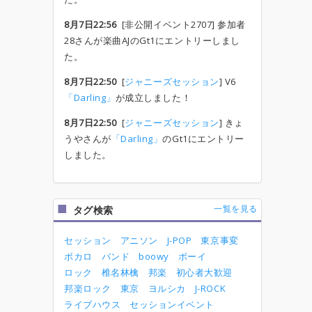
8月7日22:56
[非公開イベント2707] 参加者
28さんが楽曲AJのGt1にエントリーしまし
た。
8月7日22:50
[
ジャニーズセッション
] V6
「Darling」
が成立しました！
8月7日22:50
[
ジャニーズセッション
] きょ
うやさんが
「Darling」
のGt1にエントリー
しました。
一覧を見る
タグ検索
セッション
アニソン
J-POP
東京事変
ボカロ
バンド
boowy
ボーイ
ロック
椎名林檎
邦楽
初心者大歓迎
邦楽ロック
東京
ヨルシカ
J-ROCK
ライブハウス
セッションイベント