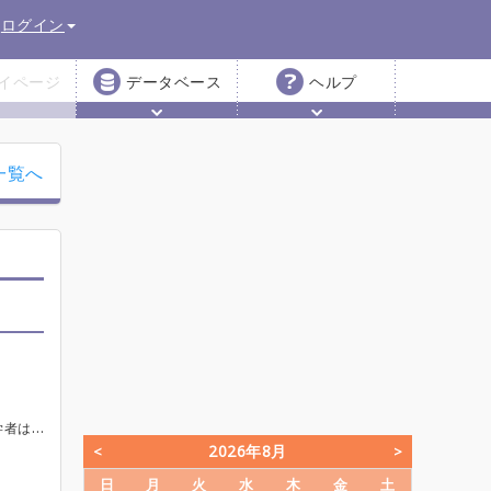
ログイン
イページ
データベース
ヘルプ
一覧へ
。 ご不明点、不安なことなどありましたらお気軽にじゃがりんまで…！🍟
2026年8月
日
月
火
水
木
金
土