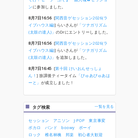
ン
に参加しました。
8月7日16:56
[
関西音ゲセッション2026(ラ
イブハウス編)
] らいさんが
「ツナガリズム
(太鼓の達人)」
のDrにエントリーしました。
8月7日16:56
[
関西音ゲセッション2026(ラ
イブハウス編)
] らいさんが
「ツナガリズム
(太鼓の達人)」
を追加しました。
8月7日16:45
[
第十回 けいおんせっしょ
ん！
] 放課後ティータイム
「ぴゅあぴゅあは
ーと」
が成立しました！
一覧を見る
タグ検索
セッション
アニソン
J-POP
東京事変
ボカロ
バンド
boowy
ボーイ
ロック
椎名林檎
邦楽
初心者大歓迎