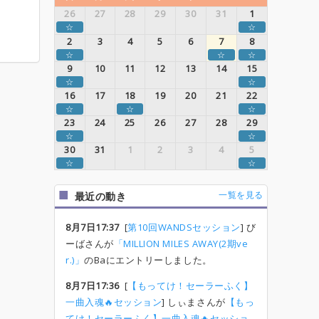
26
27
28
29
30
31
1
☆
☆
2
3
4
5
6
7
8
☆
☆
☆
9
10
11
12
13
14
15
☆
☆
16
17
18
19
20
21
22
☆
☆
☆
23
24
25
26
27
28
29
☆
☆
30
31
1
2
3
4
5
☆
☆
一覧を見る
最近の動き
8月7日17:37
[
第10回WANDSセッション
] び
ーばさんが
「MILLION MILES AWAY(2期ve
r.)」
のBaにエントリーしました。
8月7日17:36
[
【もってけ！セーラーふく】
一曲入魂🔥セッション
] しぃまさんが
【もっ
てけ！セーラーふく】一曲入魂🔥セッショ