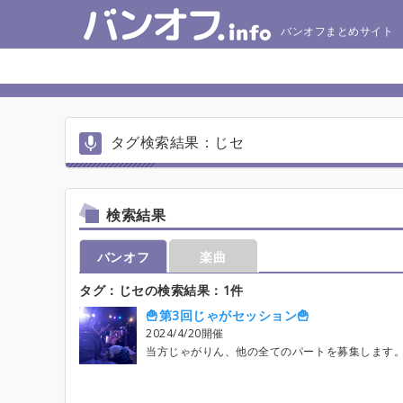
バンオフまとめサイト
タグ検索結果：じセ
検索結果
バンオフ
楽曲
タグ：じセの検索結果：1件
🍟第3回じゃがセッション🍟
2024/4/20開催
当方じゃがりん、他の全てのパートを募集します。 やる気はあります、芋志向。 演奏者は各パートでエントリーを！ 応援者、見学者はotherでエントリーを！ みんなで作り上げる手作りセッション！ お手伝いよろしくお願いします🍟 連絡先 じゃがりん @jagarinxxx 以下の説明を読んでぜひぜひ参加ください( Ꙭ ) 3/21現在の予定です。 変更があれば随時更新させていただきます。 【当日の流れ】 15:30 集合、受付 16:00 オープンDJスタート (ゲスト:ヤマタクさん@ymtk_vocDr ) 16:30 セッションスタート 20:00 セッション終了(15曲演奏予定) ※1曲あたり15分。 1コーラス音量チェック→MC→本番です。 20:30 完全撤収 ※打ち