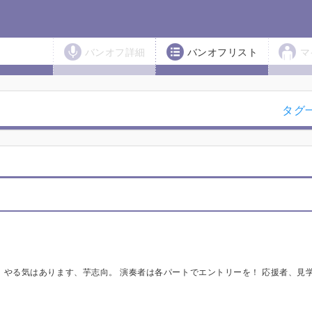
バンオフ詳細
バンオフリスト
マ
タグ
上げ未定です 【料金】 参加費2500円+1ドリンク(600円) ※30人集まればこの値段です。 30人以上集まれば！2500円から安くなります！ ご協力よろしくお願いします！！！！！！ 【エントリーの注意】 ①まずじゃがりんがありったけ曲を入れます。 ②全パートが揃ったら成立となります。先着15曲。 ③万が一曲を追加したい場合は1曲入魂でどうぞ！ ボーカルは全部じゃがりん…と言いたいところですが、 第3回にして、ゲストボーカル制を取り入れます。 私以外のボーカルの方はコーラスでエントリーしてください。コーラスや合いの手で私が入れるような曲を選んでもらえたら嬉しいです。 キャンセルの場合は「譲渡可」に変更いただき、掲示板でご相談ください！1ヶ月しか期間がないので、エントリーは慎重に… 【最後に】 突然すいません。今回はライブハウスでセッションします。中津のステップホールさんです。キャパ100人です。なんで1ヶ月前やねん！って？急にイベントが飛んだらしいですよ。それなら私がやるしかないじゃないですか。ねぇ？ 久しぶりの主催なので、当日の運営も、気遣いも、今までみたいにできるかわかりません。期間も1ヶ月で、ご迷惑おかけしますが、協力していただけたら嬉しいです