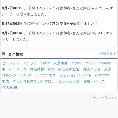
8月7日06:35
[非公開イベント2732] 参加者2さんが楽曲GのGt1へのエ
ントリーを取り消しました。
8月7日06:34
[非公開イベント2732] 楽曲Hが成立しました！
8月7日06:34
[非公開イベント2732] 参加者2さんが楽曲HのGt1にエン
トリーしました。
一覧を見る
タグ検索
セッション
アニソン
J-POP
東京事変
ボカロ
バンド
boowy
ボーイ
ロック
椎名林檎
邦楽
初心者大歓迎
邦楽ロック
東京
ヨルシカ
J-ROCK
ライブハウス
セッションイベント
ハロプロ
平成
ずっと真夜中でいいのに。
セッション会
布袋
ベース
YOASOBI
Ads by Google