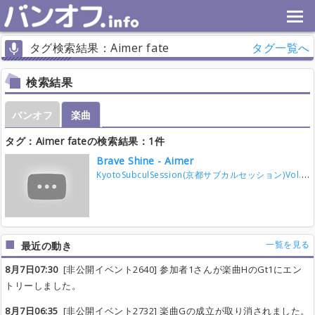
タグ検索結果：Aimer fate
タグ一覧へ
検索結果
バンオフ
楽曲
タグ：Aimer fateの検索結果：1件
Brave Shine - Aimer
KyotoSubculSession(京都サブカルセッション)Vol.5
(
一覧を見る
最近の動き
8月7日07:30
[非公開イベント2640] 参加者1さんが楽曲HのGt1にエン
トリーしました。
8月7日06:35
[非公開イベント2732] 楽曲Gの成立が取り消されました。