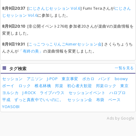
8月9日20:37
[
にじさんじセッション Vol.6
] Fumi Teraさんが
にじさん
じセッション Vol.6
に参加しました。
8月9日20:10
[非公開イベント2768] 参加者20さんが楽曲Vの楽曲情報を
変更しました。
8月9日19:31
[
こっこつっこりんごAimerセッション会
] さくらちょうち
んさんが
「有終の美」
の楽曲情報を変更しました。
一覧を見る
タグ検索
セッション
アニソン
J-POP
東京事変
ボカロ
バンド
boowy
ボーイ
ロック
椎名林檎
邦楽
初心者大歓迎
邦楽ロック
東京
ヨルシカ
J-ROCK
ライブハウス
セッションイベント
ハロプロ
平成
ずっと真夜中でいいのに。
セッション会
布袋
ベース
YOASOBI
Ads by Google