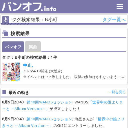
タグ検索結果：B小町
タグ一覧へ
検索結果
バンオフ
楽曲
タグ：B小町の検索結果：1件
中止。
2026/4/19開催 (大阪府)
当イベントは中止致しました。 以降の参加はされないようご注意ください。 既に参加されていた方は エントリー辞退等 お手数ですが可能でしたらよろしくお願いいたします。 ------------------------------------ ◾︎日程と場所 2026年4月19日 246十三Lスタ ◾︎当日スケジュール 13:30 受付開始（1曲目参加者準備開始） 14:00 演奏開始 18:45 演奏終了（時間あればおかわり） 19:00 完パケ 19:30 打ち上げ ※詳細のタイムテーブルについて日が近づきましたらツイッターおよびバンオフでお知らせします。スケジュールは変更する場合があります ◾︎参加費 演奏参加:2000円 / 見学:500円/打ち上げ参加＋3000円 受付時に打ち上げ代の徴収もおこないますのでご用意お願いします。 ※現金支払いでお願いします ※費用は変更する場合があります ◾︎ルール ①リクエスト曲はひとり1曲まで （2025/10/26 20:00よりリクエスト受付開始） ※下記の条件いずれかに該当するものに限ります ＊アニメ及びゲーム、または配信者関連のアイドルによる楽曲 ＊リクエストで同じ曲が出た場合はリクエストの早い方を優先します ＊リクエスト権は使用せずエントリーのみ の参加でも問題ございません ・システムの都合上、レギュレーションより多くエントリーおよびリクエストできますが、規定数内に収まるように気をつけてください。 ⭐︎┈┈┈┈┈重要┈┈┈┈┈⭐︎ ・あくまで【2次元アイドル】による楽曲でのリクエスト、エントリーをお願いいたします 例①：BanG Dream!作品での楽曲は可能？ →Pastel*Paletteに関しては アイドルグループとしての扱いができるが、他ユニットに関しては属していないのでリクエスト不可能です 例②：Vtuberの楽曲は可能？ →ホロライブに関してはアイドルプロダクションのため可能。にじさんじ等 他企業に関しては アイドルとしてのコンテンツとはまた別のため要相談ですのでお問い合わせお願いします ・なるべく作品名やコンテンツ等偏りを防ごうとレギュレーションを一時設けましたが 参加状況を鑑みて 一度こちらは解除させていただきました。 〇〇関連とのような表記を備考に書いてくださった方はそのままでも問題ないですが 以降は書かずにリクエストしても大丈夫です。 ┈┈┈┈┈┈┈┈┈┈ ②エントリーについて ＊エントリー上限緩和時期 2025/10/26 20:00ひとり3曲 （リクエスト曲含む。以下同様） 11/30 21:00 ひとり4曲 12/14 21:00 ひとり5曲 2026/1/25 21:00 上限撤廃 ③リクエストおよびエントリーについて注意 ＊ご負担のないエントリー曲数で未成立曲の支援をしてくださると幸いです ＊ルール上の理由でリクエスト曲を却下する場合がありますのでご了承ください ＊リクエスト曲数の管理がシステム上できないためご自身で管理してください。2曲以上のリクエストは禁止です ④公平性を保つため、成立後の参加辞退はお控えください。その場合は譲渡などで代奏者を見つけたうえで参加の取り消しをお願いします ⑤ギタボおよびギターコーラス（もしくはドラムボーカルやキーボードコーラスなど）は例外的に一枠とします。 ◾︎成立曲について 転換込み一曲15分 課題曲は《合計18曲》までとなります。 時間が余ればおかわりします。スムーズな転換と演奏にご協力ください。また、ドラム等のセッティングは転換しやすいように必ずシンプルなものにしてください。 ◾︎打ち上げについて ご予算3000円ほどで予定しております。後日 打ち上げについての投稿を行いますのでご確認ください。打ち上げの参加については掲示板に表明していただく予定です。 ◾︎その他 ＊ご不明点がありましたらセッション開始時まで主催のX（旧Twitter）のDMを解放していますので そちらまでご連絡お願いします。 なるべく｛氏名、パート、ご要件｝を記入した上でご連絡くださると幸いです。 X（旧Twitter）ID→@yoin37tensei ＊演奏者は当日の演奏開始時間までに来場することを心がけてください。原則、遅れての参加はしないよう心がけてください。 ＊連絡が取れない・演奏開始時間になっても来場がないことにより当日にトラブルが発生した場合、以降の参加ができなくなる場合がございますのでご注意ください。 ＊Twitterよりバンオフにログインできない方については、バンオフ公式にお問い合わせください。 ＊譲渡などはバンオフのスレッドをご活用ください。 ＊一定数の参加者が集まらない場合はイベントを中止する場合があります。 ＊SNS等にて写真、動画の共有の際 必ず写っている方の同意を得た上での掲載をお願いいたします。 個人間でのトラブルは一切の責任をとれませんのでご了承ください。 ♡ SNS用タグ→#関西にじどる
一覧を見る
最近の動き
8月9日20:40
[
第10回WANDSセッション
] WANDS
「世界中の誰よりき
っと ～Album Version～」
が成立しました！
8月9日20:40
[
第10回WANDSセッション
] 海星さんが
「世界中の誰より
きっと ～Album Version～」
のGt1にエントリーしました。