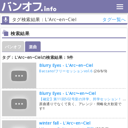
タグ検索結果：L'Arc~en~Ciel
タグ一覧へ
検索結果
バンオフ
楽曲
タグ：L'Arc~en~Cielの検索結果：9件
Blurry Eyes - L'Arc~en~Ciel
Baccano!フリーセッションvol.6
(26/8/9)
Blurry Eyes - L'Arc〜en〜Ciel
【確定】第11回502号室の洋学、邦学セッション！
(26
原曲通りでなくて良く、アレンジ・簡略化大歓迎で
す‼︎
winter fall - L'Arc~en~Ciel