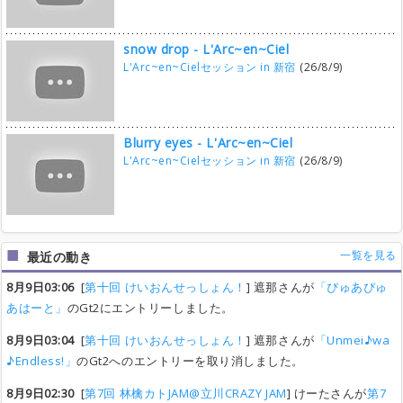
snow drop - L'Arc~en~Ciel
L'Arc~en~Cielセッション in 新宿
(26/8/9)
Blurry eyes - L'Arc~en~Ciel
L'Arc~en~Cielセッション in 新宿
(26/8/9)
一覧を見る
最近の動き
8月9日03:06
[
第十回 けいおんせっしょん！
] 遮那さんが
「ぴゅあぴゅ
あはーと」
のGt2にエントリーしました。
8月9日03:04
[
第十回 けいおんせっしょん！
] 遮那さんが
「Unmei♪wa
♪Endless!」
のGt2へのエントリーを取り消しました。
8月9日02:30
[
第7回 林檎カトJAM@立川CRAZY JAM
] けーたさんが
第7