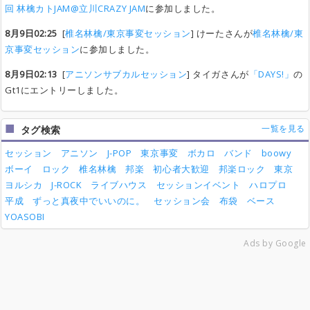
回 林檎カトJAM@立川CRAZY JAM
に参加しました。
8月9日02:25
[
椎名林檎/東京事変セッション
] けーたさんが
椎名林檎/東
京事変セッション
に参加しました。
8月9日02:13
[
アニソンサブカルセッション
] タイガさんが
「DAYS!」
の
Gt1にエントリーしました。
一覧を見る
タグ検索
セッション
アニソン
J-POP
東京事変
ボカロ
バンド
boowy
ボーイ
ロック
椎名林檎
邦楽
初心者大歓迎
邦楽ロック
東京
ヨルシカ
J-ROCK
ライブハウス
セッションイベント
ハロプロ
平成
ずっと真夜中でいいのに。
セッション会
布袋
ベース
YOASOBI
Ads by Google