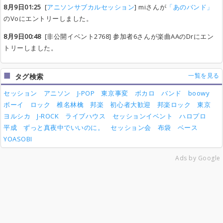
8月9日01:25
[
アニソンサブカルセッション
] miさんが
「あのバンド」
のVoにエントリーしました。
8月9日00:48
[非公開イベント2768] 参加者6さんが楽曲AAのDrにエン
トリーしました。
一覧を見る
タグ検索
セッション
アニソン
J-POP
東京事変
ボカロ
バンド
boowy
ボーイ
ロック
椎名林檎
邦楽
初心者大歓迎
邦楽ロック
東京
ヨルシカ
J-ROCK
ライブハウス
セッションイベント
ハロプロ
平成
ずっと真夜中でいいのに。
セッション会
布袋
ベース
YOASOBI
Ads by Google