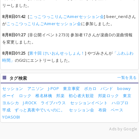
リーしました。
8月8日01:42
[
こっこつっこりんごAimerセッション会
] beer_nerdさん
が
こっこつっこりんごAimerセッション会
に参加しました。
8月8日01:27
[非公開イベント2733] 参加者17さんが楽曲Dの楽曲情報
を変更しました。
8月8日01:25
[
第十回 けいおんせっしょん！
] やづみさんが
「ふわふわ
時間」
のGt2にエントリーしました。
一覧を見る
タグ検索
セッション
アニソン
J-POP
東京事変
ボカロ
バンド
boowy
ボーイ
ロック
椎名林檎
邦楽
初心者大歓迎
邦楽ロック
東京
ヨルシカ
J-ROCK
ライブハウス
セッションイベント
ハロプロ
平成
ずっと真夜中でいいのに。
セッション会
布袋
ベース
YOASOBI
Ads by Google