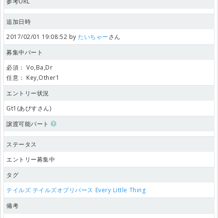
参考URL
追加日時
2017/02/01 19:08:52 by
たいちゃー
さん
募集中パート
必須：
Vo,Ba,Dr
任意：
Key,Other1
エントリー状況
Gt1(あびすさん)
譲渡可能パート
ステータス
エントリー募集中
タグ
テイルズ
テイルズオブリバース
Every Little Thing
備考