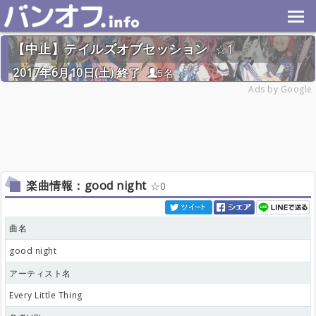
【中止】テイルズオブセッション
1
2017年6月10日(土) 終了
5名
Ads by Google
楽曲情報：good night
0
曲名
good night
アーティスト名
Every Little Thing