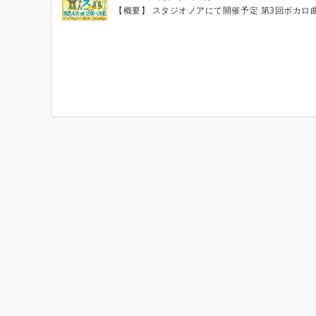
【概要】 スタジオノアにて開催予定 第3回ボカロ曲セッションイベントになります。 ボカロP関連の楽曲もあり！ 例）星街すいせい・P丸様 など 楽曲によっては再現の難しい曲もありますが、 バンド編成にてセッションを楽しむことが目的なので お気軽に好きな曲へエントリーしていただければと思います。 ※一部楽曲はエントリー状況で同期音源を作成する予定です。 (Gt1＝Lead Gt2＝Backing) 初心者の方、初めましての方も大歓迎です。 高校生の方は参加費1,500円です。（学生証の