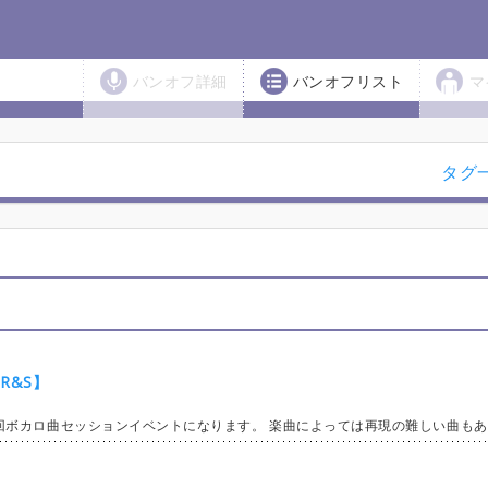
バンオフ詳細
バンオフリスト
マ
タグ
R&S】
ます。） 是非ご参加お待ちしております。 掲示板（自己紹介）交流の際はご自由にお使いください。 セッションの模様は フルレコーディング、4アングルカメラにて収録し スタジオLIVE風に編集した後 動画をYouTubeにて参加者限定に公開いたします。 参加費用のお支払いは現金にて 当日、点呼の際に回収いたします。 ★公式LINE★ https://line.me/R/ti/p/@703klwav?from=page&liff.referrer=https%3A%2F%2Ft.co%2F&accountId=703klwav 友達追加してショップカードを発行して頂くと 参加時にポイントを付与！ 5Pt貯めれば参加費用割引のクーポンがGETできます。 【詳細】 1/27 エントリー開始（1人5曲） 2/10 上限曲数解放 （1人8曲） 2/20 上限曲数解放 無制限 【スケジュール】 12:15〜12:30 集合 13:00〜17:00 セッション 17:00〜17