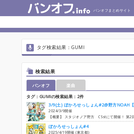
バンオフまとめサイト
タグ検索結果：GUMI
検索結果
バンオフ
楽曲
タグ：GUMIの検索結果：2件
3/9(土) ぼかろせっしょん#2@野方NOAH【
2024/3/9開催
【概要】 スタジオノア野方 CSstにて開催！ 第2回ボカロ曲セッションイベントになります。 楽曲によっては再現の難しい曲もありますが、 バンド編成にてセッションを楽しむことが目的なので お気軽に好きな曲へエントリーしていただければと思います。 ※一部楽曲はエントリー状況で同期音源を作成する予定です。 (Gt1＝Lead Gt2＝Backing) 初心者の方、初めましての方も大歓迎です。 高校生の方は参加費1,200円です。（学生証のご掲示に限り） お友達引き連れても大歓迎！ 見学のみも可能です。（見学者は無料。自己紹介に見学の旨をコメントお願い致し
ぼかろせっしょん#4
2025/4/19開催 (東京都)