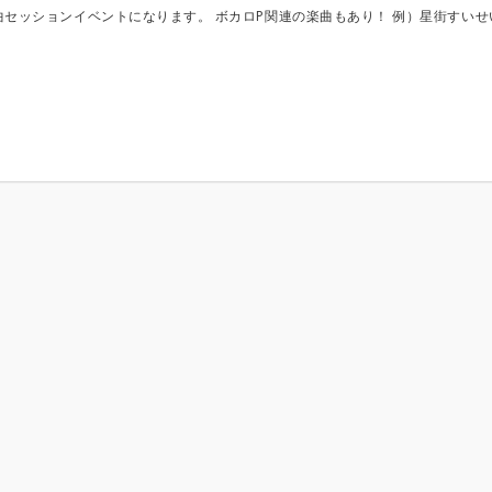
ご掲示に限り） お友達引き連れても大歓迎！ 見学のみも可能です。（見学者は無料。自己紹介に見学の旨をコメントお願い致します。） 是非ご参加お待ちしております。 掲示板（自己紹介）交流の際はご自由にお使いください。 セッションの模様は参加者限定視聴にてYoutubeLiveを行います。 また、後日収録した音声・映像を編集し1曲ごとの動画を再生リストにし共有もいたします。 参加費用のお支払いは現金またはpaypayにて 当日、点呼の際に回収いたします。 【詳細】 1/18（土） エントリー開始（1人3曲） 2/22（土）上限曲数解放 （1人5曲） 3/15（土）上限曲数解放 無制限 【スケジュール予定】 11:00〜12:00 集合 11:45～12:00 サウンドチェック（1曲目メンバー） 12:00〜18:10 セッション 18:10〜19:00 バラ