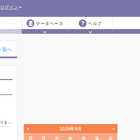
ログイン
イページ
データベース
ヘルプ
一覧へ
:45 バラシ 18:00〜 打ち上げ（参加自由）
2026年8月
日
月
火
水
木
金
土