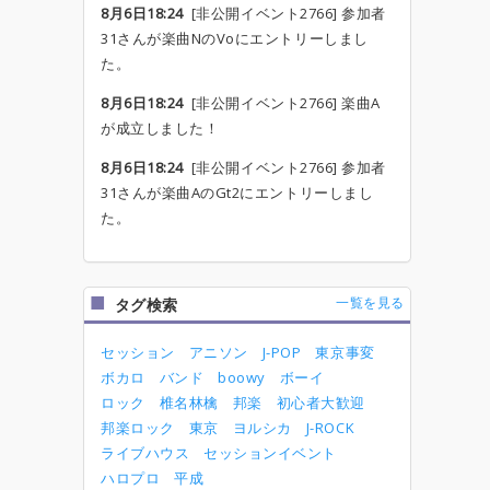
8月6日18:24
[非公開イベント2766] 参加者
31さんが楽曲NのVoにエントリーしまし
た。
8月6日18:24
[非公開イベント2766] 楽曲A
が成立しました！
8月6日18:24
[非公開イベント2766] 参加者
31さんが楽曲AのGt2にエントリーしまし
た。
一覧を見る
タグ検索
セッション
アニソン
J-POP
東京事変
ボカロ
バンド
boowy
ボーイ
ロック
椎名林檎
邦楽
初心者大歓迎
邦楽ロック
東京
ヨルシカ
J-ROCK
ライブハウス
セッションイベント
ハロプロ
平成