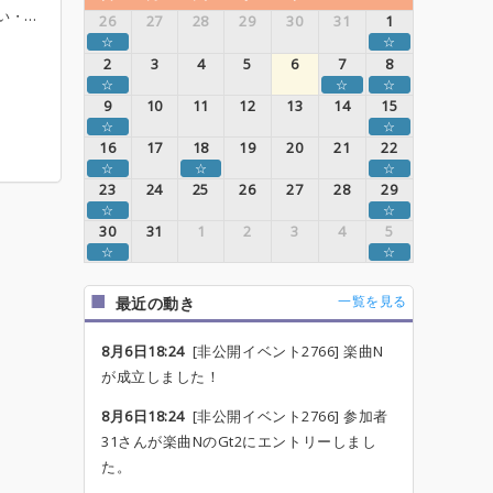
シ 19:00〜 打ち上げ（参加自由）
26
27
28
29
30
31
1
☆
☆
2
3
4
5
6
7
8
☆
☆
☆
9
10
11
12
13
14
15
☆
☆
16
17
18
19
20
21
22
☆
☆
☆
23
24
25
26
27
28
29
☆
☆
30
31
1
2
3
4
5
☆
☆
一覧を見る
最近の動き
8月6日18:24
[非公開イベント2766] 楽曲N
が成立しました！
8月6日18:24
[非公開イベント2766] 参加者
31さんが楽曲NのGt2にエントリーしまし
た。