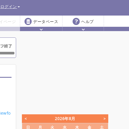
ログイン
イページ
データベース
ヘルプ
iewfo
2026年8月
日
月
火
水
木
金
土