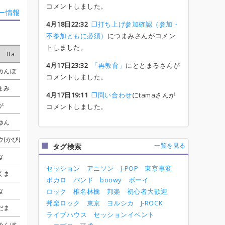
コメントしました。
ー情報
4月18日22:32
❒打ち上げ参加確認（参加・
不参加ともに必須）
につまみさんがコメン
トしました。
Ba
Ba
Ba
Ba
Dr
Dr
Dr
Dr
Key1
Key1
Key1
Key1
Key2
Key2
Key2
Key2
Perc
Perc
Perc
Perc
4月17日23:32
「再教育」
にととまるさんが
めんぼ
めんぼ
めんぼ
めんぼ
エア
エア
エア
エア
コメントしました。
まみ
まみ
まみ
まみ
ととまる
ととまる
ととまる
ととまる
受付終了
受付終了
受付終了
受付終了
4月17日19:11
❒問い合わせ
にtamaさんが
が
が
が
が
piro
piro
piro
piro
コメントしました。
ゆん
ゆん
ゆん
ゆん
Nack
Nack
Nack
Nack
ウ(かぴばら5050)
ウ(かぴばら5050)
ウ(かぴばら5050)
ウ(かぴばら5050)
さやか
さやか
さやか
さやか
一覧を見る
タグ検索
な
な
な
な
けんぼう
けんぼう
けんぼう
けんぼう
さー
さー
さー
さー
えい
えい
えい
えい
びすこ
びすこ
びすこ
びすこ
セッション
アニソン
J-POP
東京事変
くま
くま
くま
くま
Nack
Nack
Nack
Nack
さー
さー
さー
さー
ボカロ
バンド
boowy
ボーイ
な
な
な
な
オッツー
オッツー
オッツー
オッツー
未翔
未翔
未翔
未翔
ロック
椎名林檎
邦楽
初心者大歓迎
邦楽ロック
東京
ヨルシカ
J-ROCK
だま
だま
だま
だま
オッツー
オッツー
オッツー
オッツー
受付終了
受付終了
受付終了
受付終了
ライブハウス
セッションイベント
めんぼ
めんぼ
めんぼ
めんぼ
しぃま
しぃま
しぃま
しぃま