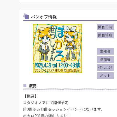
バンオフ情報
開催日時
開催場所
主催者
参加費
打ち上げ
ボット
概要
【概要】
スタジオノアにて開催予定
第3回ボカロ曲セッションイベントになります。
ボカロP関連の楽曲もあり！