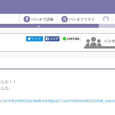
バンオフ詳細
バンオフリスト
マ
ました！！
ました。
IpQLSeYHBJYRM52KsNw8ro4rbfjvulsTLwH1RXkGm6kZHSR46_uIw/v