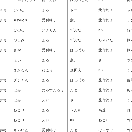
集中)
集中)
集中)
集中)
ひのむ
ひのむ
ひのむ
ひのむ
まる
まる
まる
まる
さー
さー
さー
さー
受付終了
受付終了
受付終了
受付終了
ふ
ふ
ふ
ふ
集中)
集中)
集中)
集中)
❦ℯꫛᎴ❧
❦ℯꫛᎴ❧
❦ℯꫛᎴ❧
❦ℯꫛᎴ❧
受付終了
受付終了
受付終了
受付終了
薫。
薫。
薫。
薫。
受付終了
受付終了
受付終了
受付終了
ミ
ミ
ミ
ミ
ひのむ
ひのむ
ひのむ
ひのむ
グチくん
グチくん
グチくん
グチくん
ずんだ
ずんだ
ずんだ
ずんだ
KK
KK
KK
KK
お
お
お
お
集中)
集中)
集中)
集中)
つまみ
つまみ
つまみ
つまみ
まる
まる
まる
まる
ずんだ
ずんだ
ずんだ
ずんだ
ちゃいた
ちゃいた
ちゃいた
ちゃいた
鈴
鈴
鈴
鈴
集中)
集中)
集中)
集中)
さや
さや
さや
さや
受付終了
受付終了
受付終了
受付終了
はっぱち
はっぱち
はっぱち
はっぱち
受付終了
受付終了
受付終了
受付終了
鈴
鈴
鈴
鈴
えい
えい
えい
えい
まる
まる
まる
まる
薫。
薫。
薫。
薫。
さー
さー
さー
さー
つ
つ
つ
つ
まかろん
まかろん
まかろん
まかろん
ねこり
ねこり
ねこり
ねこり
森田氏
森田氏
森田氏
森田氏
KK
KK
KK
KK
ミ
ミ
ミ
ミ
集中)
集中)
集中)
集中)
グチくん
グチくん
グチくん
グチくん
まる
まる
まる
まる
はっぱち
はっぱち
はっぱち
はっぱち
受付終了
受付終了
受付終了
受付終了
菖
菖
菖
菖
集中)
集中)
集中)
集中)
ぽみ
ぽみ
ぽみ
ぽみ
にゃすたろう
にゃすたろう
にゃすたろう
にゃすたろう
たま
たま
たま
たま
受付終了
受付終了
受付終了
受付終了
あ
あ
あ
あ
集中)
集中)
集中)
集中)
ぽみ
ぽみ
ぽみ
ぽみ
えい
えい
えい
えい
さー
さー
さー
さー
受付終了
受付終了
受付終了
受付終了
ミ
ミ
ミ
ミ
ねこり
ねこり
ねこり
ねこり
まる
まる
まる
まる
うんも
うんも
うんも
うんも
高遠
高遠
高遠
高遠
お
お
お
お
ねこり
ねこり
ねこり
ねこり
えい
えい
えい
えい
KK
KK
KK
KK
ねこり
ねこり
ねこり
ねこり
ゴ
ゴ
ゴ
ゴ
集中)
集中)
集中)
集中)
ちゃいた
ちゃいた
ちゃいた
ちゃいた
受付終了
受付終了
受付終了
受付終了
たま
たま
たま
たま
けーすけ
けーすけ
けーすけ
けーすけ
ゴ
ゴ
ゴ
ゴ