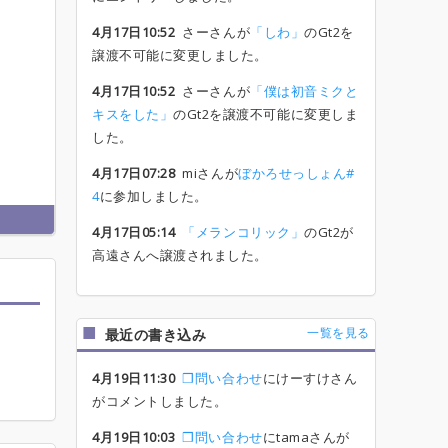
4月17日10:52
さーさんが
「しわ」
のGt2を
譲渡不可能に変更しました。
4月17日10:52
さーさんが
「僕は初音ミクと
キスをした」
のGt2を譲渡不可能に変更しま
した。
4月17日07:28
miさんが
ぼかろせっしょん#
4
に参加しました。
4月17日05:14
「メランコリック」
のGt2が
高遠さんへ譲渡されました。
一覧を見る
最近の書き込み
4月19日11:30
❒問い合わせ
にけーすけさん
がコメントしました。
4月19日10:03
❒問い合わせ
にtamaさんが