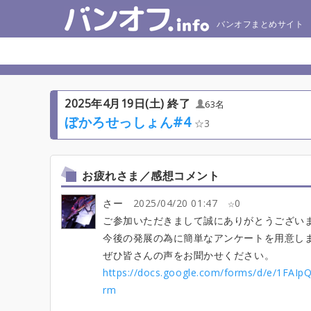
バンオフまとめサイト
2025年4月19日(土) 終了
63名
ぼかろせっしょん#4
3
お疲れさま／感想コメント
さー
2025/04/20 01:47
0
ご参加いただきまして誠にありがとうござい
今後の発展の為に簡単なアンケートを用意し
ぜひ皆さんの声をお聞かせください。
https://docs.google.com/forms/d/e/1FA
rm