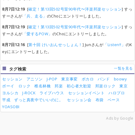
8月7日12:19
[
確定！第13回502号室90年代〜洋楽邦楽セッション
] すっ
すーさんが
「兵、走る」
のChoにエントリーしました。
8月7日12:19
[
確定！第13回502号室90年代〜洋楽邦楽セッション
] すっ
すーさんが
「愛するPOW」
のChoにエントリーしました。
8月7日12:16
[
第十回 けいおんせっしょん！
] Junさんが
「Listen!!」
のK
eyにエントリーしました。
一覧を見る
タグ検索
セッション
アニソン
J-POP
東京事変
ボカロ
バンド
boowy
ボーイ
ロック
椎名林檎
邦楽
初心者大歓迎
邦楽ロック
東京
ヨルシカ
J-ROCK
ライブハウス
セッションイベント
ハロプロ
平成
ずっと真夜中でいいのに。
セッション会
布袋
ベース
YOASOBI
Ads by Google