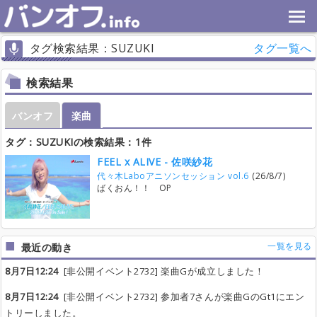
タグ検索結果：SUZUKI
タグ一覧へ
検索結果
バンオフ
楽曲
タグ：SUZUKIの検索結果：1件
FEEL x ALIVE - 佐咲紗花
代々木Laboアニソンセッション vol.6
(26/8/7)
ばくおん！！ OP
一覧を見る
最近の動き
8月7日12:24
[非公開イベント2732] 楽曲Gが成立しました！
8月7日12:24
[非公開イベント2732] 参加者7さんが楽曲GのGt1にエン
トリーしました。