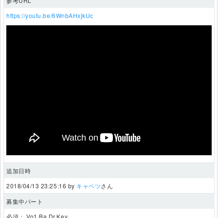
参考URL
https://youtu.be/6WnbAHxjkUc
追加日時
2018/04/13 23:25:16 by
キャベツ
さん
募集中パート
必須：
Vo1,Ba,Dr,Key