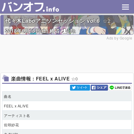
代々木Laboアニソンセッション vol.6
2
2018年6月16日(土) 終了
49名
Ads by Google
楽曲情報：FEEL x ALIVE
0
曲名
FEEL x ALIVE
アーティスト名
佐咲紗花