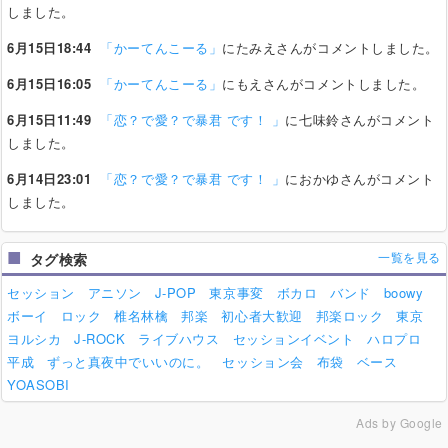
しました。
6月15日18:44
「かーてんこーる」
にたみえさんがコメントしました。
6月15日16:05
「かーてんこーる」
にもえさんがコメントしました。
6月15日11:49
「恋？で愛？で暴君 です！ 」
に七味鈴さんがコメント
しました。
6月14日23:01
「恋？で愛？で暴君 です！ 」
におかゆさんがコメント
しました。
一覧を見る
タグ検索
セッション
アニソン
J-POP
東京事変
ボカロ
バンド
boowy
ボーイ
ロック
椎名林檎
邦楽
初心者大歓迎
邦楽ロック
東京
ヨルシカ
J-ROCK
ライブハウス
セッションイベント
ハロプロ
平成
ずっと真夜中でいいのに。
セッション会
布袋
ベース
YOASOBI
Ads by Google