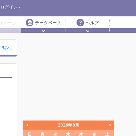
ログイン
イページ
データベース
ヘルプ
一覧へ
2026年8月
日
月
火
水
木
金
土