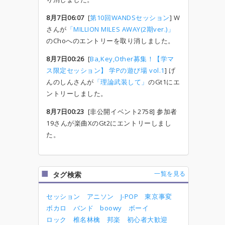
8月7日06:07
[
第10回WANDSセッション
] W
さんが
「MILLION MILES AWAY(2期ver.)」
のChoへのエントリーを取り消しました。
8月7日00:26
[
Ba,Key,Other募集！【学マ
ス限定セッション】 学Pの遊び場 vol.1
] げ
んのしんさんが
「理論武装して」
のGt1にエ
ントリーしました。
8月7日00:23
[非公開イベント2758] 参加者
19さんが楽曲XのGt2にエントリーしまし
た。
一覧を見る
タグ検索
セッション
アニソン
J-POP
東京事変
ボカロ
バンド
boowy
ボーイ
ロック
椎名林檎
邦楽
初心者大歓迎