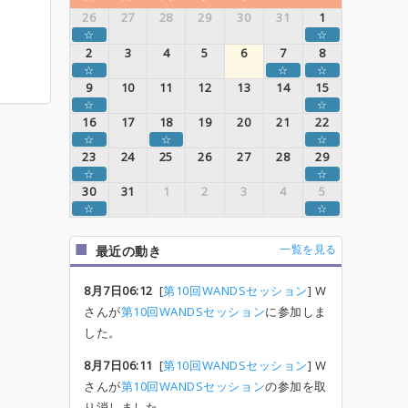
26
27
28
29
30
31
1
☆
☆
2
3
4
5
6
7
8
☆
☆
☆
9
10
11
12
13
14
15
☆
☆
16
17
18
19
20
21
22
☆
☆
☆
23
24
25
26
27
28
29
☆
☆
30
31
1
2
3
4
5
☆
☆
一覧を見る
最近の動き
8月7日06:12
[
第10回WANDSセッション
] W
さんが
第10回WANDSセッション
に参加しま
した。
8月7日06:11
[
第10回WANDSセッション
] W
さんが
第10回WANDSセッション
の参加を取
り消しました。