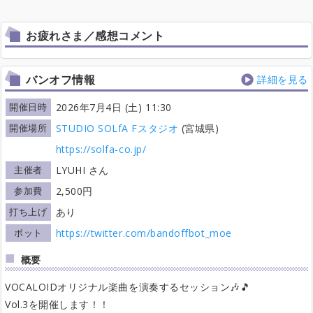
お疲れさま／感想コメント
バンオフ情報
詳細を見る
開催日時
2026年7月4日 (土) 11:30
開催場所
STUDIO SOLfA Fスタジオ
(宮城県)
https://solfa-co.jp/
主催者
LYUHI さん
参加費
2,500円
打ち上げ
あり
ボット
https://twitter.com/bandoffbot_moe
概要
VOCALOIDオリジナル楽曲を演奏するセッション🎶🎵
Vol.3を開催します！！