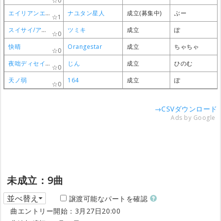
0
0
0
0
エイリアンエイリアン
エイリアンエイリアン
エイリアンエイリアン
エイリアンエイリアン
ナユタン星人
ナユタン星人
ナユタン星人
ナユタン星人
成立(募集中)
成立(募集中)
成立(募集中)
成立(募集中)
ぶー
ぶー
ぶー
ぶー
1
1
1
1
スイサイ/アンブレラ/ロクガツ/ドライフラワ
スイサイ/アンブレラ/ロクガツ/ドライフラワ
スイサイ/アンブレラ/ロクガツ/ドライフラワ
スイサイ/アンブレラ/ロクガツ/ドライフラワ
ツミキ
ツミキ
ツミキ
ツミキ
成立
成立
成立
成立
ぽ
ぽ
ぽ
ぽ
0
0
0
0
快晴
快晴
快晴
快晴
Orangestar
Orangestar
Orangestar
Orangestar
成立
成立
成立
成立
ちゃちゃ
ちゃちゃ
ちゃちゃ
ちゃちゃ
0
0
0
0
夜咄ディセイブ
夜咄ディセイブ
夜咄ディセイブ
夜咄ディセイブ
じん
じん
じん
じん
成立
成立
成立
成立
ひのむ
ひのむ
ひのむ
ひのむ
0
0
0
0
天ノ弱
天ノ弱
天ノ弱
天ノ弱
164
164
164
164
成立
成立
成立
成立
ぽ
ぽ
ぽ
ぽ
0
0
0
0
→CSVダウンロード
Ads by Google
未成立：9曲
並べ替え
譲渡可能なパートを確認
曲エントリー開始：3月27日20:00