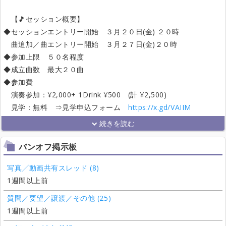
【🎵セッション概要】
◆セッションエントリー開始 ３月２０日(金) ２０時
曲追加／曲エントリー開始 ３月２７日(金)２０時
◆参加上限 ５０名程度
◆成立曲数 最大２０曲
◆参加費
演奏参加：¥2,000+ 1Drink ¥500 (計 ¥2,500)
見学：無料 ⇒見学申込フォーム
https://x.gd/VAIIM
バンオフ掲示板
写真╱動画共有スレッド (8)
1週間以上前
質問／要望／譲渡／その他 (25)
1週間以上前