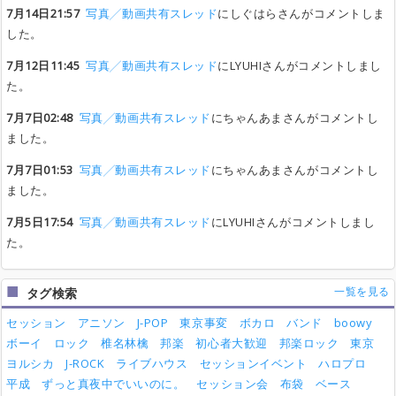
7月14日21:57
写真╱動画共有スレッド
にしぐはらさんがコメントしま
した。
7月12日11:45
写真╱動画共有スレッド
にLYUHIさんがコメントしまし
た。
7月7日02:48
写真╱動画共有スレッド
にちゃんあまさんがコメントし
ました。
7月7日01:53
写真╱動画共有スレッド
にちゃんあまさんがコメントし
ました。
7月5日17:54
写真╱動画共有スレッド
にLYUHIさんがコメントしまし
た。
一覧を見る
タグ検索
セッション
アニソン
J-POP
東京事変
ボカロ
バンド
boowy
ボーイ
ロック
椎名林檎
邦楽
初心者大歓迎
邦楽ロック
東京
ヨルシカ
J-ROCK
ライブハウス
セッションイベント
ハロプロ
平成
ずっと真夜中でいいのに。
セッション会
布袋
ベース