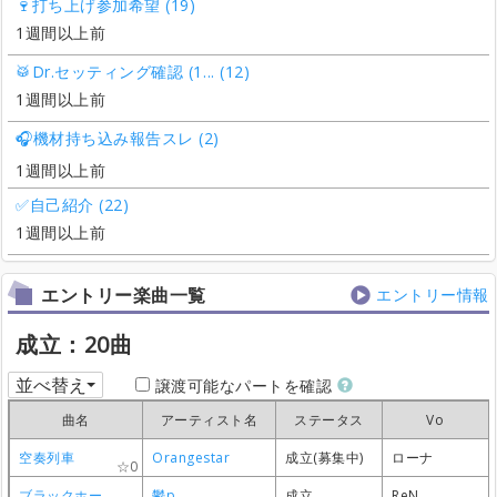
🍷打ち上げ参加希望 (19)
1週間以上前
🥁Dr.セッティング確認 (1... (12)
1週間以上前
🎧機材持ち込み報告スレ (2)
1週間以上前
✅自己紹介 (22)
1週間以上前
エントリー楽曲一覧
エントリー情報
成立：20曲
並べ替え
譲渡可能なパートを確認
曲名
曲名
曲名
曲名
アーティスト名
アーティスト名
アーティスト名
アーティスト名
ステータス
ステータス
ステータス
ステータス
Vo
Vo
Vo
Vo
空奏列車
空奏列車
空奏列車
空奏列車
Orangestar
Orangestar
Orangestar
Orangestar
成立(募集中)
成立(募集中)
成立(募集中)
成立(募集中)
ローナ
ローナ
ローナ
ローナ
0
0
0
0
ブラックホールアーティスト
ブラックホールアーティスト
ブラックホールアーティスト
ブラックホールアーティスト
鬱p
鬱p
鬱p
鬱p
成立
成立
成立
成立
ReN
ReN
ReN
ReN