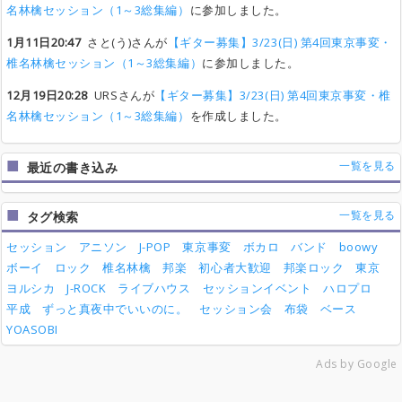
名林檎セッション（1～3総集編）
に参加しました。
1月11日20:47
さと(う)さんが
【ギター募集】3/23(日) 第4回東京事変・
椎名林檎セッション（1～3総集編）
に参加しました。
12月19日20:28
URSさんが
【ギター募集】3/23(日) 第4回東京事変・椎
名林檎セッション（1～3総集編）
を作成しました。
一覧を見る
最近の書き込み
一覧を見る
タグ検索
セッション
アニソン
J-POP
東京事変
ボカロ
バンド
boowy
ボーイ
ロック
椎名林檎
邦楽
初心者大歓迎
邦楽ロック
東京
ヨルシカ
J-ROCK
ライブハウス
セッションイベント
ハロプロ
平成
ずっと真夜中でいいのに。
セッション会
布袋
ベース
YOASOBI
Ads by Google