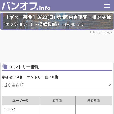
【ギター募集】3/23(日) 第4回東京事変・椎名林檎
セッション（1～3総集編）
0
(非公開)
2025年3月23日(日) 終了
Ads by Google
4名
エントリー情報
参加者：4名 エントリー曲：0曲
ユーザー名
成立曲
未成立曲
URS(Vo)