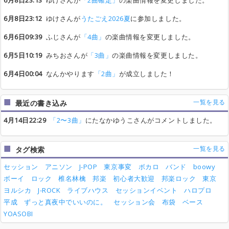
6月8日23:13
ゆけさんが
「2曲確定」
の楽曲情報を変更しました。
6月8日23:12
ゆけさんが
うたごえ2026夏
に参加しました。
6月6日09:39
ふじさんが
「4曲」
の楽曲情報を変更しました。
6月5日10:19
みちおさんが
「3曲」
の楽曲情報を変更しました。
6月4日00:04
なんかやります
「2曲」
が成立しました！
一覧を見る
最近の書き込み
4月14日22:29
「2〜3曲」
にたなかゆうこさんがコメントしました。
一覧を見る
タグ検索
セッション
アニソン
J-POP
東京事変
ボカロ
バンド
boowy
ボーイ
ロック
椎名林檎
邦楽
初心者大歓迎
邦楽ロック
東京
ヨルシカ
J-ROCK
ライブハウス
セッションイベント
ハロプロ
平成
ずっと真夜中でいいのに。
セッション会
布袋
ベース
YOASOBI