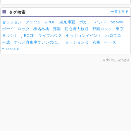
一覧を見る
タグ検索
セッション
アニソン
J-POP
東京事変
ボカロ
バンド
boowy
ボーイ
ロック
椎名林檎
邦楽
初心者大歓迎
邦楽ロック
東京
ヨルシカ
J-ROCK
ライブハウス
セッションイベント
ハロプロ
平成
ずっと真夜中でいいのに。
セッション会
布袋
ベース
YOASOBI
Ads by Google