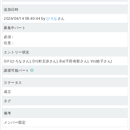
追加日時
2026/04/14 08:40:44 by
ひろな
さん
募集中パート
必須：
任意：
エントリー状況
Gt1(ひろなさん), Dr(村主渉さん), Ba(千田有那さん), Vo(睦子さん)
譲渡可能パート
ステータス
成立
タグ
備考
メンバー固定