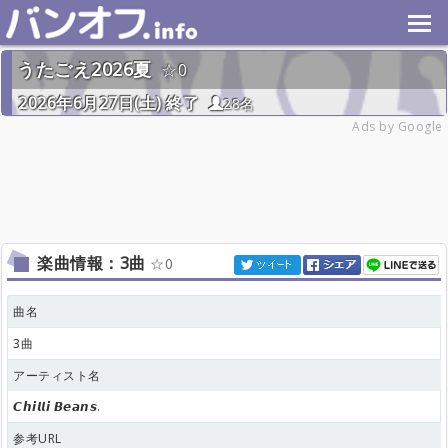
うたごえ2026夏
0
2026年6月27日(土) 終了
28名
Ads by Google
楽曲情報：3曲
0
曲名
3曲
アーティスト名
𝘾𝙝𝙞𝙡𝙡𝙞 𝘽𝙚𝙖𝙣𝙨.
参考URL