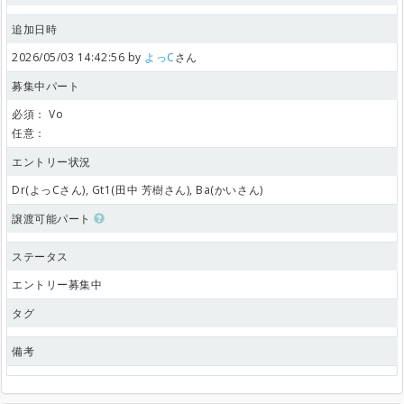
追加日時
2026/05/03 14:42:56 by
よっC
さん
募集中パート
必須：
Vo
任意：
エントリー状況
Dr(よっCさん), Gt1(田中 芳樹さん), Ba(かいさん)
譲渡可能パート
ステータス
エントリー募集中
タグ
備考