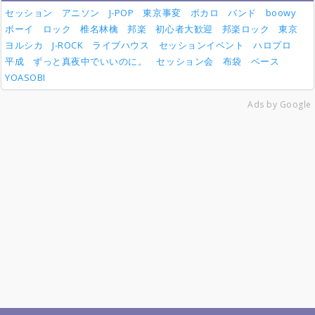
セッション
アニソン
J-POP
東京事変
ボカロ
バンド
boowy
ボーイ
ロック
椎名林檎
邦楽
初心者大歓迎
邦楽ロック
東京
ヨルシカ
J-ROCK
ライブハウス
セッションイベント
ハロプロ
平成
ずっと真夜中でいいのに。
セッション会
布袋
ベース
YOASOBI
Ads by Google