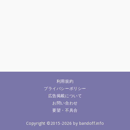
利用規約
プライバシーポリシー
広告掲載について
お問い合わせ
要望・不具合
Copyright ©2015-2026 by bandoff.info