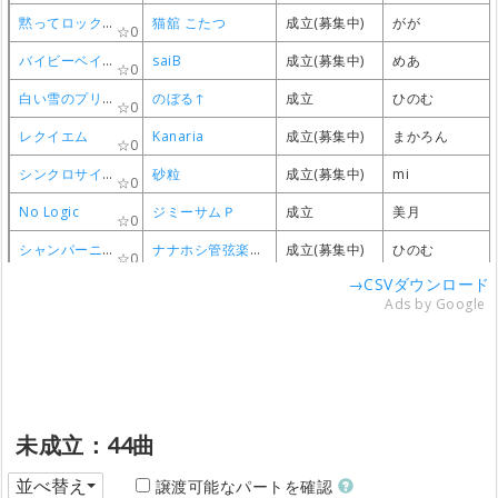
黙ってロックをやれって言ってんの！
黙ってロックをやれって言ってんの！
黙ってロックをやれって言ってんの！
黙ってロックをやれって言ってんの！
猫舘 こたつ
猫舘 こたつ
猫舘 こたつ
猫舘 こたつ
成立(募集中)
成立(募集中)
成立(募集中)
成立(募集中)
がが
がが
がが
がが
0
0
0
0
バイビーベイビーサヨウナラ
バイビーベイビーサヨウナラ
バイビーベイビーサヨウナラ
バイビーベイビーサヨウナラ
saiB
saiB
saiB
saiB
成立(募集中)
成立(募集中)
成立(募集中)
成立(募集中)
めあ
めあ
めあ
めあ
0
0
0
0
白い雪のプリンセスは
白い雪のプリンセスは
白い雪のプリンセスは
白い雪のプリンセスは
のぼる↑
のぼる↑
のぼる↑
のぼる↑
成立
成立
成立
成立
ひのむ
ひのむ
ひのむ
ひのむ
0
0
0
0
レクイエム
レクイエム
レクイエム
レクイエム
Kanaria
Kanaria
Kanaria
Kanaria
成立(募集中)
成立(募集中)
成立(募集中)
成立(募集中)
まかろん
まかろん
まかろん
まかろん
0
0
0
0
シンクロサイクロトロン・スピリチュアライザー。
シンクロサイクロトロン・スピリチュアライザー。
シンクロサイクロトロン・スピリチュアライザー。
シンクロサイクロトロン・スピリチュアライザー。
砂粒
砂粒
砂粒
砂粒
成立(募集中)
成立(募集中)
成立(募集中)
成立(募集中)
mi
mi
mi
mi
0
0
0
0
No Logic
No Logic
No Logic
No Logic
ジミーサムＰ
ジミーサムＰ
ジミーサムＰ
ジミーサムＰ
成立
成立
成立
成立
美月
美月
美月
美月
0
0
0
0
シャンパーニュ・デイ
シャンパーニュ・デイ
シャンパーニュ・デイ
シャンパーニュ・デイ
ナナホシ管弦楽団 feat.鏡音リン
ナナホシ管弦楽団 feat.鏡音リン
ナナホシ管弦楽団 feat.鏡音リン
ナナホシ管弦楽団 feat.鏡音リン
成立(募集中)
成立(募集中)
成立(募集中)
成立(募集中)
ひのむ
ひのむ
ひのむ
ひのむ
0
0
0
0
→CSVダウンロード
キャットフード
キャットフード
キャットフード
キャットフード
doriko
doriko
doriko
doriko
成立(募集中)
成立(募集中)
成立(募集中)
成立(募集中)
mi
mi
mi
mi
0
0
0
0
Ads by Google
アストロノーツ
アストロノーツ
アストロノーツ
アストロノーツ
椎名もた
椎名もた
椎名もた
椎名もた
成立(募集中)
成立(募集中)
成立(募集中)
成立(募集中)
mi
mi
mi
mi
0
0
0
0
ハロ/ハワユ
ハロ/ハワユ
ハロ/ハワユ
ハロ/ハワユ
ナノウ
ナノウ
ナノウ
ナノウ
成立(募集中)
成立(募集中)
成立(募集中)
成立(募集中)
あひる
あひる
あひる
あひる
0
0
0
0
メランコリック
メランコリック
メランコリック
メランコリック
Junky
Junky
Junky
Junky
成立(募集中)
成立(募集中)
成立(募集中)
成立(募集中)
めめみ
めめみ
めめみ
めめみ
0
0
0
0
サマータイムレコード
サマータイムレコード
サマータイムレコード
サマータイムレコード
じん
じん
じん
じん
成立
成立
成立
成立
ひのむ
ひのむ
ひのむ
ひのむ
未成立：44曲
0
0
0
0
夜咄ディセイブ
夜咄ディセイブ
夜咄ディセイブ
夜咄ディセイブ
じん
じん
じん
じん
成立(募集中)
成立(募集中)
成立(募集中)
成立(募集中)
ひのむ
ひのむ
ひのむ
ひのむ
並べ替え
0
0
0
0
譲渡可能なパートを確認