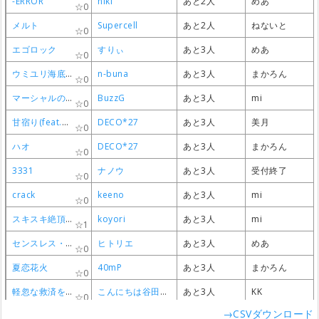
-ERROR
-ERROR
-ERROR
-ERROR
niki
niki
niki
niki
あと2人
あと2人
あと2人
あと2人
めあ
めあ
めあ
めあ
0
0
0
0
メルト
メルト
メルト
メルト
Supercell
Supercell
Supercell
Supercell
あと2人
あと2人
あと2人
あと2人
ねないと
ねないと
ねないと
ねないと
0
0
0
0
エゴロック
エゴロック
エゴロック
エゴロック
すりぃ
すりぃ
すりぃ
すりぃ
あと3人
あと3人
あと3人
あと3人
めあ
めあ
めあ
めあ
0
0
0
0
ウミユリ海底譚
ウミユリ海底譚
ウミユリ海底譚
ウミユリ海底譚
n-buna
n-buna
n-buna
n-buna
あと3人
あと3人
あと3人
あと3人
まかろん
まかろん
まかろん
まかろん
0
0
0
0
マーシャルの嬌声
マーシャルの嬌声
マーシャルの嬌声
マーシャルの嬌声
BuzzG
BuzzG
BuzzG
BuzzG
あと3人
あと3人
あと3人
あと3人
mi
mi
mi
mi
0
0
0
0
甘宿り(feat.中川翔子)
甘宿り(feat.中川翔子)
甘宿り(feat.中川翔子)
甘宿り(feat.中川翔子)
DECO*27
DECO*27
DECO*27
DECO*27
あと3人
あと3人
あと3人
あと3人
美月
美月
美月
美月
0
0
0
0
ハオ
ハオ
ハオ
ハオ
DECO*27
DECO*27
DECO*27
DECO*27
あと3人
あと3人
あと3人
あと3人
まかろん
まかろん
まかろん
まかろん
0
0
0
0
3331
3331
3331
3331
ナノウ
ナノウ
ナノウ
ナノウ
あと3人
あと3人
あと3人
あと3人
受付終了
受付終了
受付終了
受付終了
0
0
0
0
crack
crack
crack
crack
keeno
keeno
keeno
keeno
あと3人
あと3人
あと3人
あと3人
mi
mi
mi
mi
0
0
0
0
スキスキ絶頂症
スキスキ絶頂症
スキスキ絶頂症
スキスキ絶頂症
koyori
koyori
koyori
koyori
あと3人
あと3人
あと3人
あと3人
mi
mi
mi
mi
1
1
1
1
センスレス・ワンダー
センスレス・ワンダー
センスレス・ワンダー
センスレス・ワンダー
ヒトリエ
ヒトリエ
ヒトリエ
ヒトリエ
あと3人
あと3人
あと3人
あと3人
めあ
めあ
めあ
めあ
0
0
0
0
夏恋花火
夏恋花火
夏恋花火
夏恋花火
40mP
40mP
40mP
40mP
あと3人
あと3人
あと3人
あと3人
まかろん
まかろん
まかろん
まかろん
0
0
0
0
軽忽な救済を待つ醜さには一片の夾竹桃を
軽忽な救済を待つ醜さには一片の夾竹桃を
軽忽な救済を待つ醜さには一片の夾竹桃を
軽忽な救済を待つ醜さには一片の夾竹桃を
こんにちは谷田さん
こんにちは谷田さん
こんにちは谷田さん
こんにちは谷田さん
あと3人
あと3人
あと3人
あと3人
KK
KK
KK
KK
0
0
0
0
→CSVダウンロード
KING
KING
KING
KING
kanaria
kanaria
kanaria
kanaria
あと4人
あと4人
あと4人
あと4人
受付終了
受付終了
受付終了
受付終了