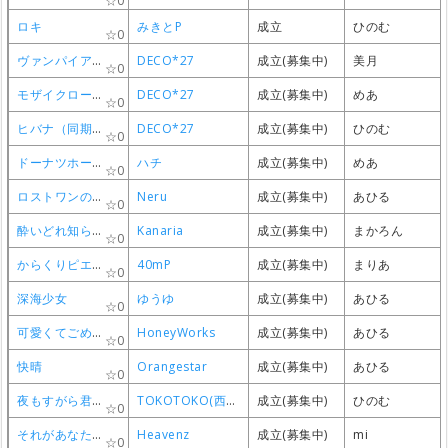
0
0
0
0
ロキ
ロキ
ロキ
ロキ
みきとP
みきとP
みきとP
みきとP
成立
成立
成立
成立
ひのむ
ひのむ
ひのむ
ひのむ
0
0
0
0
ヴァンパイア（同期あり）
ヴァンパイア（同期あり）
ヴァンパイア（同期あり）
ヴァンパイア（同期あり）
DECO*27
DECO*27
DECO*27
DECO*27
成立(募集中)
成立(募集中)
成立(募集中)
成立(募集中)
美月
美月
美月
美月
0
0
0
0
モザイクロール (Reloaded)
モザイクロール (Reloaded)
モザイクロール (Reloaded)
モザイクロール (Reloaded)
DECO*27
DECO*27
DECO*27
DECO*27
成立(募集中)
成立(募集中)
成立(募集中)
成立(募集中)
めあ
めあ
めあ
めあ
0
0
0
0
ヒバナ（同期あり）
ヒバナ（同期あり）
ヒバナ（同期あり）
ヒバナ（同期あり）
DECO*27
DECO*27
DECO*27
DECO*27
成立(募集中)
成立(募集中)
成立(募集中)
成立(募集中)
ひのむ
ひのむ
ひのむ
ひのむ
0
0
0
0
ドーナツホール
ドーナツホール
ドーナツホール
ドーナツホール
ハチ
ハチ
ハチ
ハチ
成立(募集中)
成立(募集中)
成立(募集中)
成立(募集中)
めあ
めあ
めあ
めあ
0
0
0
0
ロストワンの号哭
ロストワンの号哭
ロストワンの号哭
ロストワンの号哭
Neru
Neru
Neru
Neru
成立(募集中)
成立(募集中)
成立(募集中)
成立(募集中)
あひる
あひる
あひる
あひる
0
0
0
0
酔いどれ知らず
酔いどれ知らず
酔いどれ知らず
酔いどれ知らず
Kanaria
Kanaria
Kanaria
Kanaria
成立(募集中)
成立(募集中)
成立(募集中)
成立(募集中)
まかろん
まかろん
まかろん
まかろん
0
0
0
0
からくりピエロ
からくりピエロ
からくりピエロ
からくりピエロ
40mP
40mP
40mP
40mP
成立(募集中)
成立(募集中)
成立(募集中)
成立(募集中)
まりあ
まりあ
まりあ
まりあ
0
0
0
0
深海少女
深海少女
深海少女
深海少女
ゆうゆ
ゆうゆ
ゆうゆ
ゆうゆ
成立(募集中)
成立(募集中)
成立(募集中)
成立(募集中)
あひる
あひる
あひる
あひる
0
0
0
0
可愛くてごめん
可愛くてごめん
可愛くてごめん
可愛くてごめん
HoneyWorks
HoneyWorks
HoneyWorks
HoneyWorks
成立(募集中)
成立(募集中)
成立(募集中)
成立(募集中)
あひる
あひる
あひる
あひる
0
0
0
0
快晴
快晴
快晴
快晴
Orangestar
Orangestar
Orangestar
Orangestar
成立(募集中)
成立(募集中)
成立(募集中)
成立(募集中)
あひる
あひる
あひる
あひる
0
0
0
0
夜もすがら君想ふ
夜もすがら君想ふ
夜もすがら君想ふ
夜もすがら君想ふ
TOKOTOKO(西沢さんP)
TOKOTOKO(西沢さんP)
TOKOTOKO(西沢さんP)
TOKOTOKO(西沢さんP)
成立(募集中)
成立(募集中)
成立(募集中)
成立(募集中)
ひのむ
ひのむ
ひのむ
ひのむ
0
0
0
0
それがあなたの幸せとしても
それがあなたの幸せとしても
それがあなたの幸せとしても
それがあなたの幸せとしても
Heavenz
Heavenz
Heavenz
Heavenz
成立(募集中)
成立(募集中)
成立(募集中)
成立(募集中)
mi
mi
mi
mi
0
0
0
0