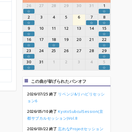
26
27
28
29
30
31
1
☆
☆
2
3
4
5
6
7
8
☆
☆
☆
9
10
11
12
13
14
15
☆
☆
16
17
18
19
20
21
22
☆
☆
☆
23
24
25
26
27
28
29
☆
☆
30
31
1
2
3
4
5
☆
☆
この曲が挙げられたバンオフ
2026/07/25 終了
リベンジ&リハビリセッシ
ョン6
2026/05/10 終了
KyotoSubculSession(京
都サブカルセッション)Vol.8
2026/03/22 終了
忘れなProjectセッション