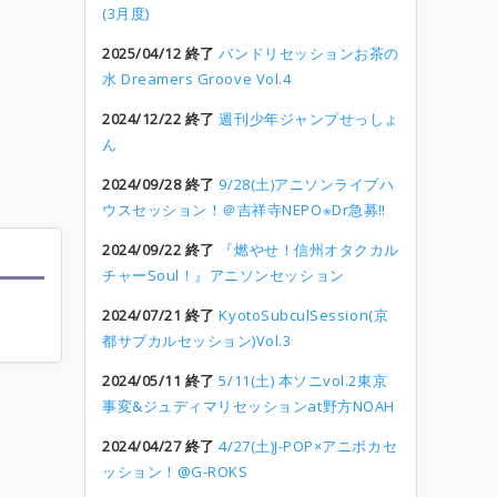
(3月度)
2025/04/12 終了
バンドリセッションお茶の
水 Dreamers Groove Vol.4
2024/12/22 終了
週刊少年ジャンプせっしょ
ん
2024/09/28 終了
9/28(土)アニソンライブハ
ウスセッション！＠吉祥寺NEPO※Dr急募‼︎
2024/09/22 終了
『燃やせ！信州オタクカル
チャーSoul！』アニソンセッション
2024/07/21 終了
KyotoSubculSession(京
都サブカルセッション)Vol.3
2024/05/11 終了
5/11(土) 本ソニvol.2東京
事変&ジュディマリセッションat野方NOAH
2024/04/27 終了
4/27(土)J-POP×アニボカセ
ッション！@G-ROKS