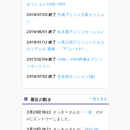
セッション1990-1999
2019/07/20 終了
平成アニソン大賞セッショ
ン
2019/06/01 終了
名古屋アニソンセッション
2019/01/12 終了
≪第八回アニソンバトルコ
ロシアム≫ 通称：『アニバト8！』
2017/02/04 終了
1996～1999声優＆アニソ
ンセッション
2016/07/02 終了
文化祭セッション(仮)
一覧を見る
最近の動き
3月20日18:22
ざっきーさんが
「一途」
のV
oにエントリーしました。
3月20日18:21
ざっきーさんが
「SPECIAL