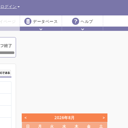
ログイン
イページ
データベース
ヘルプ
2026年8月
日
月
火
水
木
金
土