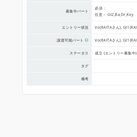
必須：
募集中パート
任意：
Gt2,Ba,Dr,Key
エントリー状況
Vo(RAITAさん), Gt1(
譲渡可能パート
Vo(RAITAさん), Gt1(
ステータス
成立 (エントリー募集中)
タグ
備考