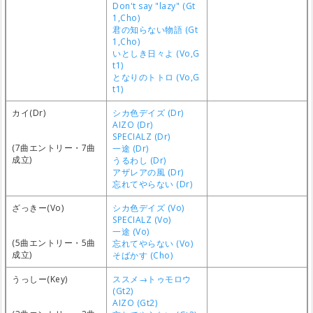
Don't say "lazy" (Gt
1,Cho)
君の知らない物語 (Gt
1,Cho)
いとしき日々よ (Vo,G
t1)
となりのトトロ (Vo,G
t1)
カイ(Dr)
シカ色デイズ (Dr)
AIZO (Dr)
SPECIALZ (Dr)
(7曲エントリー・7曲
一途 (Dr)
成立)
うるわし (Dr)
アザレアの風 (Dr)
忘れてやらない (Dr)
ざっきー(Vo)
シカ色デイズ (Vo)
SPECIALZ (Vo)
一途 (Vo)
(5曲エントリー・5曲
忘れてやらない (Vo)
成立)
そばかす (Cho)
うっしー(Key)
ススメ→トゥモロウ
(Gt2)
AIZO (Gt2)