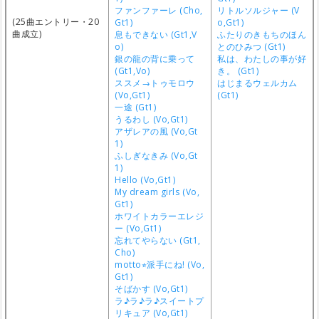
ファンファーレ (Cho,
リトルソルジャー (V
(25曲エントリー・20
Gt1)
o,Gt1)
曲成立)
息もできない (Gt1,V
ふたりのきもちのほん
o)
とのひみつ (Gt1)
銀の龍の背に乗って
私は、わたしの事が好
(Gt1,Vo)
き。 (Gt1)
ススメ→トゥモロウ
はじまるウェルカム
(Vo,Gt1)
(Gt1)
一途 (Gt1)
うるわし (Vo,Gt1)
アザレアの風 (Vo,Gt
1)
ふしぎなきみ (Vo,Gt
1)
Hello (Vo,Gt1)
My dream girls (Vo,
Gt1)
ホワイトカラーエレジ
ー (Vo,Gt1)
忘れてやらない (Gt1,
Cho)
motto⭐︎派手にね! (Vo,
Gt1)
そばかす (Vo,Gt1)
ラ♪ラ♪ラ♪スイートプ
リキュア (Vo,Gt1)