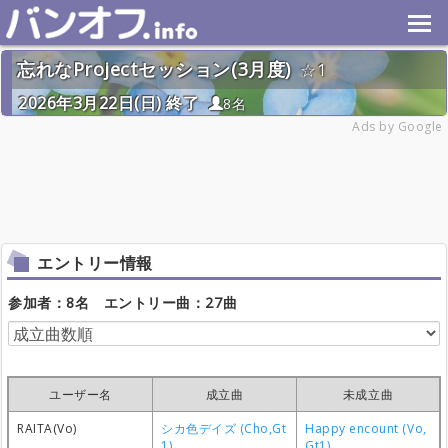
忘れなProjectセッション(3月度)
1
2026年3月22日(日) 終了
8名
Ads by Google
エントリー情報
参加者：8名 エントリー曲：27曲
ユーザー名
成立曲
未成立曲
RAITA(Vo)
シカ色デイズ (Cho,Gt
Happy encount (Vo,
1)
Gt1)