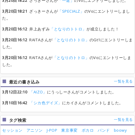
3月20日18:22
ざっきーさんが
「一途」
のVoにエントリーしました。
3月20日18:21
ざっきーさんが
「SPECIALZ」
のVoにエントリーしまし
た。
3月20日16:12
井上あずみ
「となりのトトロ」
が成立しました！
3月20日16:12
RAITAさんが
「となりのトトロ」
のGt1にエントリーしま
した。
3月20日16:12
RAITAさんが
「となりのトトロ」
のVoにエントリーしま
した。
一覧を見る
最近の書き込み
3月12日22:10
「AIZO」
にうっしーさんがコメントしました。
3月10日16:42
「シカ色デイズ」
にカイさんがコメントしました。
一覧を見る
タグ検索
セッション
アニソン
J-POP
東京事変
ボカロ
バンド
boowy