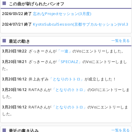
この曲が挙げられたバンオフ
2026/03/22 終了
忘れなProjectセッション(3月度)
2024/07/21 終了
KyotoSubculSession(京都サブカルセッション)Vol.3
一覧を見る
最近の動き
3月20日18:22
ざっきーさんが
「一途」
のVoにエントリーしました。
3月20日18:21
ざっきーさんが
「SPECIALZ」
のVoにエントリーしまし
た。
3月20日16:12
井上あずみ
「となりのトトロ」
が成立しました！
3月20日16:12
RAITAさんが
「となりのトトロ」
のGt1にエントリーしま
した。
3月20日16:12
RAITAさんが
「となりのトトロ」
のVoにエントリーしま
した。
一覧を見る
最近の書き込み