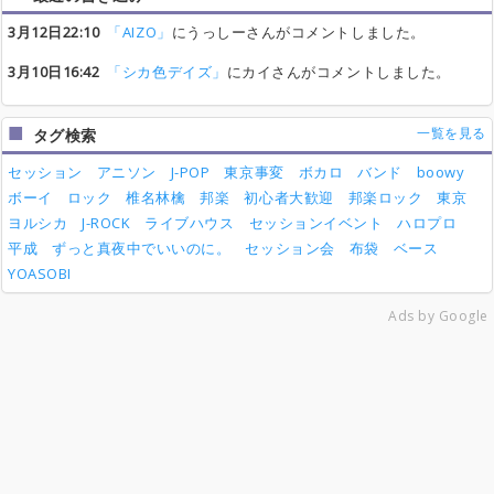
3月12日22:10
「AIZO」
にうっしーさんがコメントしました。
3月10日16:42
「シカ色デイズ」
にカイさんがコメントしました。
一覧を見る
タグ検索
セッション
アニソン
J-POP
東京事変
ボカロ
バンド
boowy
ボーイ
ロック
椎名林檎
邦楽
初心者大歓迎
邦楽ロック
東京
ヨルシカ
J-ROCK
ライブハウス
セッションイベント
ハロプロ
平成
ずっと真夜中でいいのに。
セッション会
布袋
ベース
YOASOBI
Ads by Google