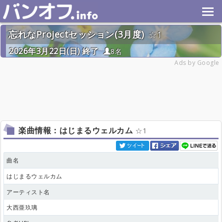
忘れなProjectセッション(3月度)
1
2026年3月22日(日) 終了
8名
Ads by Google
楽曲情報：はじまるウェルカム
1
曲名
はじまるウェルカム
アーティスト名
大西亜玖璃