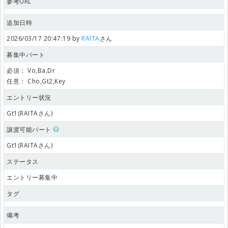
参考URL
追加日時
2026/03/17 20:47:19 by
RAITA
さん
募集中パート
必須：
Vo,Ba,Dr
任意：
Cho,Gt2,Key
エントリー状況
Gt1(RAITAさん)
譲渡可能パート
Gt1(RAITAさん)
ステータス
エントリー募集中
タグ
備考