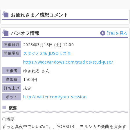
お疲れさま／感想コメント
バンオフ情報
詳細を見る
開催日時
2023年3月18日 (土) 12:00
開催場所
スタジオ246 JUSO Lスタ
https://widewindows.com/studios/stud-juso/
主催者
ゆきねる さん
参加費
1500円
打ち上げ
未定
ボット
http://twitter.com/yoru_session
概要
〇概要
ずっと真夜中でいいのに。、YOASOBI、ヨルシカの楽曲を演奏す