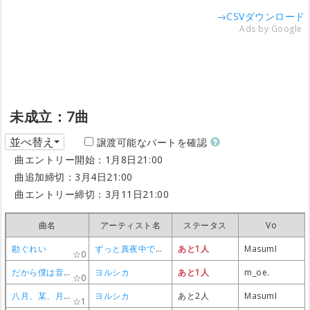
→CSVダウンロード
Ads by Google
未成立：7曲
並べ替え
譲渡可能なパートを確認
曲エントリー開始：1月8日21:00
曲追加締切：3月4日21:00
曲エントリー締切：3月11日21:00
曲名
曲名
曲名
曲名
アーティスト名
アーティスト名
アーティスト名
アーティスト名
ステータス
ステータス
ステータス
ステータス
Vo
Vo
Vo
Vo
勘ぐれい
勘ぐれい
勘ぐれい
勘ぐれい
ずっと真夜中でいいのに
ずっと真夜中でいいのに
ずっと真夜中でいいのに
ずっと真夜中でいいのに
あと1人
あと1人
あと1人
あと1人
MasumI
MasumI
MasumI
MasumI
0
0
0
0
だから僕は音楽を辞めた
だから僕は音楽を辞めた
だから僕は音楽を辞めた
だから僕は音楽を辞めた
ヨルシカ
ヨルシカ
ヨルシカ
ヨルシカ
あと1人
あと1人
あと1人
あと1人
m_oe.
m_oe.
m_oe.
m_oe.
0
0
0
0
八月、某、月明かり
八月、某、月明かり
八月、某、月明かり
八月、某、月明かり
ヨルシカ
ヨルシカ
ヨルシカ
ヨルシカ
あと2人
あと2人
あと2人
あと2人
MasumI
MasumI
MasumI
MasumI
1
1
1
1