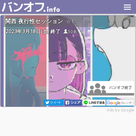
関西 夜行性セッション
1
2023年3月18日(土) 終了
50名
Ads by Google