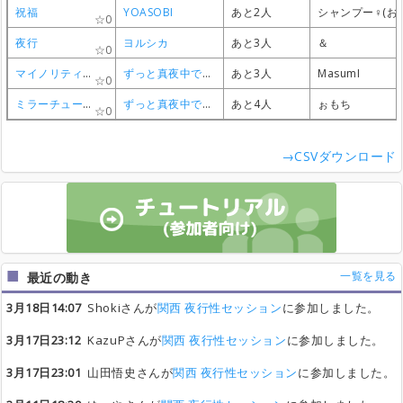
祝福
祝福
祝福
祝福
YOASOBI
YOASOBI
YOASOBI
YOASOBI
あと2人
あと2人
あと2人
あと2人
シャンプー♀(お
シャンプー♀(お
シャンプー♀(お
シャンプー♀(お
0
0
0
0
夜行
夜行
夜行
夜行
ヨルシカ
ヨルシカ
ヨルシカ
ヨルシカ
あと3人
あと3人
あと3人
あと3人
＆
＆
＆
＆
0
0
0
0
マイノリティ脈絡
マイノリティ脈絡
マイノリティ脈絡
マイノリティ脈絡
ずっと真夜中でいいのに。
ずっと真夜中でいいのに。
ずっと真夜中でいいのに。
ずっと真夜中でいいのに。
あと3人
あと3人
あと3人
あと3人
MasumI
MasumI
MasumI
MasumI
0
0
0
0
ミラーチューン
ミラーチューン
ミラーチューン
ミラーチューン
ずっと真夜中でいいのに。
ずっと真夜中でいいのに。
ずっと真夜中でいいのに。
ずっと真夜中でいいのに。
あと4人
あと4人
あと4人
あと4人
ぉもち
ぉもち
ぉもち
ぉもち
0
0
0
0
→CSVダウンロード
一覧を見る
最近の動き
3月18日14:07
Shokiさんが
関西 夜行性セッション
に参加しました。
3月17日23:12
KazuPさんが
関西 夜行性セッション
に参加しました。
3月17日23:01
山田悟史さんが
関西 夜行性セッション
に参加しました。