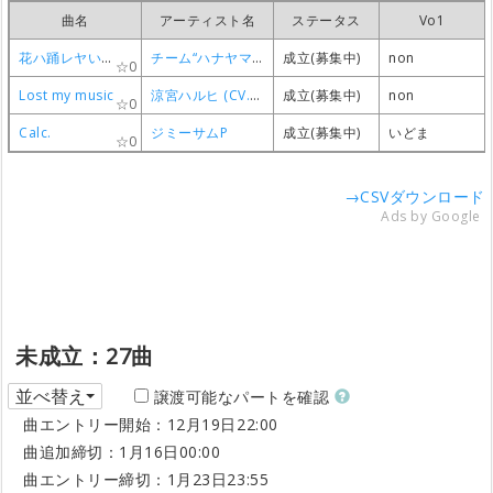
曲名
曲名
曲名
曲名
アーティスト名
アーティスト名
アーティスト名
アーティスト名
ステータス
ステータス
ステータス
ステータス
Vo1
Vo1
Vo1
Vo1
花ハ踊レヤいろはにほ
花ハ踊レヤいろはにほ
花ハ踊レヤいろはにほ
花ハ踊レヤいろはにほ
チーム“ハナヤマタ”
チーム“ハナヤマタ”
チーム“ハナヤマタ”
チーム“ハナヤマタ”
成立(募集中)
成立(募集中)
成立(募集中)
成立(募集中)
non
non
non
non
0
0
0
0
Lost my music
Lost my music
Lost my music
Lost my music
涼宮ハルヒ (CV.平野 綾)
涼宮ハルヒ (CV.平野 綾)
涼宮ハルヒ (CV.平野 綾)
涼宮ハルヒ (CV.平野 綾)
成立(募集中)
成立(募集中)
成立(募集中)
成立(募集中)
non
non
non
non
0
0
0
0
Calc.
Calc.
Calc.
Calc.
ジミーサムP
ジミーサムP
ジミーサムP
ジミーサムP
成立(募集中)
成立(募集中)
成立(募集中)
成立(募集中)
いどま
いどま
いどま
いどま
0
0
0
0
→CSVダウンロード
Ads by Google
未成立：27曲
並べ替え
譲渡可能なパートを確認
曲エントリー開始：12月19日22:00
曲追加締切：1月16日00:00
曲エントリー締切：1月23日23:55