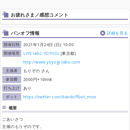
お疲れさま／感想コメント
バンオフ情報
詳細を見る
開催日時
2021年1月24日 (日) 10:00
開催場所
LIVE labo YOYOGI
(東京都)
http://www.yoyogi-labo.com
主催者
もりぞの さん
参加費
2000円+1drink
打ち上げ
あり
ボット
https://twitter.com/bandoffbot_moe
概要
ごあいさつ
主催のもりぞのです。