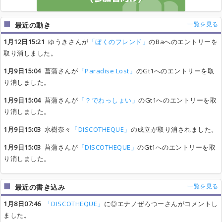
Star* Frost
Star* Frost
Star* Frost
Star* Frost
Nonoc
Nonoc
Nonoc
Nonoc
あと5人
あと5人
あと5人
あと5人
受付終了
受付終了
受付終了
受付終了
0
0
0
0
一覧を見る
最近の動き
チチをもげ！
チチをもげ！
チチをもげ！
チチをもげ！
高橋広樹
高橋広樹
高橋広樹
高橋広樹
あと5人
あと5人
あと5人
あと5人
受付終了
受付終了
受付終了
受付終了
0
0
0
0
1月12日15:21
ゆうきさんが
「ぼくのフレンド」
のBaへのエントリーを
取り消しました。
1月9日15:04
菖蒲さんが
「Paradise Lost」
のGt1へのエントリーを取
り消しました。
1月9日15:04
菖蒲さんが
「？でわっしょい」
のGt1へのエントリーを取
り消しました。
1月9日15:03
水樹奈々
「DISCOTHEQUE」
の成立が取り消されました。
1月9日15:03
菖蒲さんが
「DISCOTHEQUE」
のGt1へのエントリーを取
り消しました。
一覧を見る
最近の書き込み
1月8日07:46
「DISCOTHEQUE」
に◎エナノぜろつーさんがコメントし
ました。