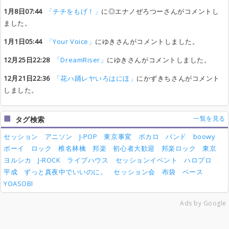
1月8日07:44
「チチをもげ！」
に◎エナノぜろつーさんがコメントし
ました。
1月1日05:44
「Your Voice」
にゆきさんがコメントしました。
12月25日22:28
「DreamRiser」
にゆきさんがコメントしました。
12月21日22:36
「花ハ踊レヤいろはにほ」
にかずきちさんがコメント
しました。
一覧を見る
タグ検索
セッション
アニソン
J-POP
東京事変
ボカロ
バンド
boowy
ボーイ
ロック
椎名林檎
邦楽
初心者大歓迎
邦楽ロック
東京
ヨルシカ
J-ROCK
ライブハウス
セッションイベント
ハロプロ
平成
ずっと真夜中でいいのに。
セッション会
布袋
ベース
YOASOBI
Ads by Google