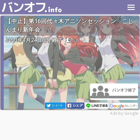
【中止】第16回代々木アニソンセッション こじ
んまり新年会
0
2021年1月24日(日) 終了
25名
Ads by Google