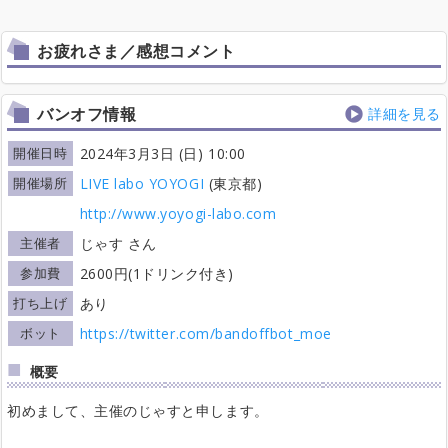
お疲れさま／感想コメント
バンオフ情報
詳細を見る
開催日時
2024年3月3日 (日) 10:00
開催場所
LIVE labo YOYOGI
(東京都)
http://www.yoyogi-labo.com
主催者
じゃす さん
参加費
2600円(1ドリンク付き)
打ち上げ
あり
ボット
https://twitter.com/bandoffbot_moe
概要
初めまして、主催のじゃすと申します。