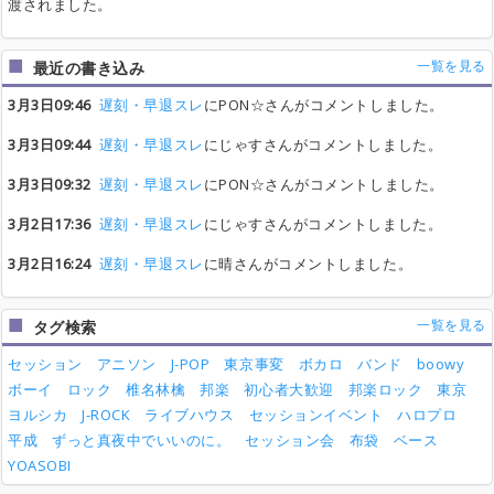
渡されました。
一覧を見る
最近の書き込み
3月3日09:46
遅刻・早退スレ
にPON☆さんがコメントしました。
3月3日09:44
遅刻・早退スレ
にじゃすさんがコメントしました。
3月3日09:32
遅刻・早退スレ
にPON☆さんがコメントしました。
3月2日17:36
遅刻・早退スレ
にじゃすさんがコメントしました。
3月2日16:24
遅刻・早退スレ
に晴さんがコメントしました。
一覧を見る
タグ検索
セッション
アニソン
J-POP
東京事変
ボカロ
バンド
boowy
ボーイ
ロック
椎名林檎
邦楽
初心者大歓迎
邦楽ロック
東京
ヨルシカ
J-ROCK
ライブハウス
セッションイベント
ハロプロ
平成
ずっと真夜中でいいのに。
セッション会
布袋
ベース
YOASOBI