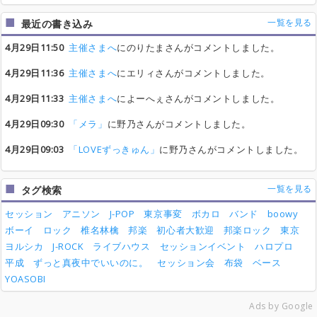
一覧を見る
最近の書き込み
4月29日11:50
主催さまへ
にのりたまさんがコメントしました。
4月29日11:36
主催さまへ
にエリィさんがコメントしました。
4月29日11:33
主催さまへ
によーへぇさんがコメントしました。
4月29日09:30
「メラ」
に野乃さんがコメントしました。
4月29日09:03
「LOVEずっきゅん」
に野乃さんがコメントしました。
一覧を見る
タグ検索
セッション
アニソン
J-POP
東京事変
ボカロ
バンド
boowy
ボーイ
ロック
椎名林檎
邦楽
初心者大歓迎
邦楽ロック
東京
ヨルシカ
J-ROCK
ライブハウス
セッションイベント
ハロプロ
平成
ずっと真夜中でいいのに。
セッション会
布袋
ベース
YOASOBI
Ads by Google