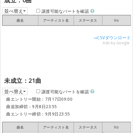
成立：0曲
並べ替え
譲渡可能なパートを確認
曲名
曲名
曲名
曲名
アーティスト名
アーティスト名
アーティスト名
アーティスト名
ステータス
ステータス
ステータス
ステータス
Vo
Vo
Vo
Vo
→CSVダウンロード
Ads by Google
未成立：21曲
並べ替え
譲渡可能なパートを確認
曲エントリー開始：7月17日09:00
曲追加締切：9月8日23:55
曲エントリー締切：9月9日23:55
曲名
曲名
曲名
曲名
アーティスト名
アーティスト名
アーティスト名
アーティスト名
ステータス
ステータス
ステータス
ステータス
Vo
Vo
Vo
Vo