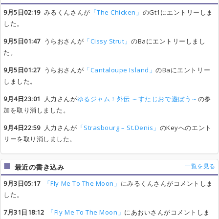
9月5日02:19
みるくんさんが
「The Chicken」
のGt1にエントリーしま
した。
9月5日01:47
うらおさんが
「Cissy Strut」
のBaにエントリーしまし
た。
9月5日01:27
うらおさんが
「Cantaloupe Island」
のBaにエントリー
しました。
9月4日23:01
人力さんが
ゆるジャム！外伝 ～すたじおで遊ぼう～
の参
加を取り消しました。
9月4日22:59
人力さんが
「Strasbourg – St.Denis」
のKeyへのエント
リーを取り消しました。
一覧を見る
最近の書き込み
9月3日05:17
「Fly Me To The Moon」
にみるくんさんがコメントしま
した。
7月31日18:12
「Fly Me To The Moon」
にあおいさんがコメントしま