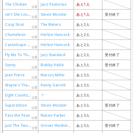
The Chicken
The Chicken
The Chicken
The Chicken
Jaco Pastorius
Jaco Pastorius
Jaco Pastorius
Jaco Pastorius
あと1人
あと1人
あと1人
あと1人
0
0
0
0
Isn't She Lovely
Isn't She Lovely
Isn't She Lovely
Isn't She Lovely
Stevie Wonder
Stevie Wonder
Stevie Wonder
Stevie Wonder
あと1人
あと1人
あと1人
あと1人
受付終了
受付終了
受付終了
受付終了
0
0
0
0
Cissy Strut
Cissy Strut
Cissy Strut
Cissy Strut
The Meters
The Meters
The Meters
The Meters
あと2人
あと2人
あと2人
あと2人
0
0
0
0
Chameleon
Chameleon
Chameleon
Chameleon
Herbie Hancock
Herbie Hancock
Herbie Hancock
Herbie Hancock
あと2人
あと2人
あと2人
あと2人
0
0
0
0
Cantaloupe Island
Cantaloupe Island
Cantaloupe Island
Cantaloupe Island
Herbie Hancock
Herbie Hancock
Herbie Hancock
Herbie Hancock
あと2人
あと2人
あと2人
あと2人
0
0
0
0
Fly Me To The Moon
Fly Me To The Moon
Fly Me To The Moon
Fly Me To The Moon
Jazz Standard
Jazz Standard
Jazz Standard
Jazz Standard
あと2人
あと2人
あと2人
あと2人
受付終了
受付終了
受付終了
受付終了
0
0
0
0
Sunny
Sunny
Sunny
Sunny
Bobby Hebb
Bobby Hebb
Bobby Hebb
Bobby Hebb
あと3人
あと3人
あと3人
あと3人
受付終了
受付終了
受付終了
受付終了
0
0
0
0
Jean Pierre
Jean Pierre
Jean Pierre
Jean Pierre
Marcus Miller
Marcus Miller
Marcus Miller
Marcus Miller
あと3人
あと3人
あと3人
あと3人
0
0
0
0
Wayne's Thang
Wayne's Thang
Wayne's Thang
Wayne's Thang
Kenny Garrett
Kenny Garrett
Kenny Garrett
Kenny Garrett
あと3人
あと3人
あと3人
あと3人
0
0
0
0
Eight Counts For Rita
Eight Counts For Rita
Eight Counts For Rita
Eight Counts For Rita
？
？
？
？
あと3人
あと3人
あと3人
あと3人
0
0
0
0
Superstition
Superstition
Superstition
Superstition
Stevie Wonder
Stevie Wonder
Stevie Wonder
Stevie Wonder
あと3人
あと3人
あと3人
あと3人
受付終了
受付終了
受付終了
受付終了
0
0
0
0
Pass the Peas
Pass the Peas
Pass the Peas
Pass the Peas
Maceo Parker
Maceo Parker
Maceo Parker
Maceo Parker
あと3人
あと3人
あと3人
あと3人
0
0
0
0
Just The Two of Us
Just The Two of Us
Just The Two of Us
Just The Two of Us
Grover Washington Jr
Grover Washington Jr
Grover Washington Jr
Grover Washington Jr
あと3人
あと3人
あと3人
あと3人
受付終了
受付終了
受付終了
受付終了
0
0
0
0