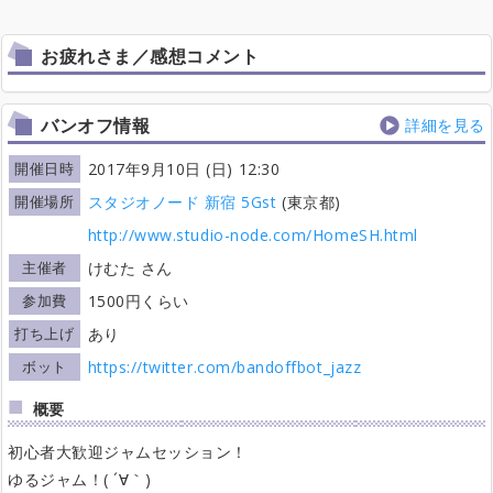
お疲れさま／感想コメント
バンオフ情報
詳細を見る
開催日時
2017年9月10日 (日) 12:30
開催場所
スタジオノード 新宿 5Gst
(東京都)
http://www.studio-node.com/HomeSH.html
主催者
けむた さん
参加費
1500円くらい
打ち上げ
あり
ボット
https://twitter.com/bandoffbot_jazz
概要
初心者大歓迎ジャムセッション！
ゆるジャム！( ´∀｀)