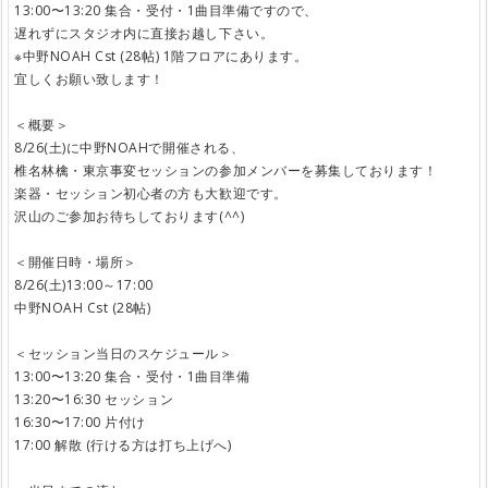
13:00〜13:20 集合・受付・1曲目準備ですので、
遅れずにスタジオ内に直接お越し下さい。
※中野NOAH Cst (28帖) 1階フロアにあります。
宜しくお願い致します！
＜概要＞
8/26(土)に中野NOAHで開催される、
椎名林檎・東京事変セッションの参加メンバーを募集しております！
楽器・セッション初心者の方も大歓迎です。
沢山のご参加お待ちしております(^^)
＜開催日時・場所＞
8/26(土)13:00～17:00
中野NOAH Cst (28帖)
＜セッション当日のスケジュール＞
13:00〜13:20 集合・受付・1曲目準備
13:20〜16:30 セッション
16:30〜17:00 片付け
17:00 解散 (行ける方は打ち上げへ)