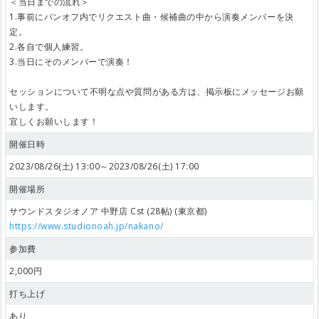
＜当日までの流れ＞
1.事前にバンオフ内でリクエスト曲・候補曲の中から演奏メンバーを決
定。
2.各自で個人練習。
3.当日にそのメンバーで演奏！
セッションについて不明な点や質問がある方は、掲示板にメッセージお願
いします。
宜しくお願いします！
開催日時
2023/08/26(土) 13:00～2023/08/26(土) 17:00
開催場所
サウンドスタジオノア 中野店 Cst (28帖) (東京都)
https://www.studionoah.jp/nakano/
参加費
2,000円
打ち上げ
あり