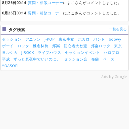
8月26日00:14
質問・相談コーナー
によこさんがコメントしました。
8月26日00:14
質問・相談コーナー
によこさんがコメントしました。
一覧を見る
タグ検索
セッション
アニソン
J-POP
東京事変
ボカロ
バンド
boowy
ボーイ
ロック
椎名林檎
邦楽
初心者大歓迎
邦楽ロック
東京
ヨルシカ
J-ROCK
ライブハウス
セッションイベント
ハロプロ
平成
ずっと真夜中でいいのに。
セッション会
布袋
ベース
YOASOBI
Ads by Google