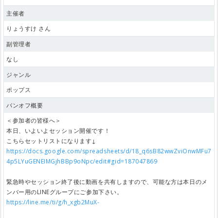
主催者
りょうすけ さん
副管理者
なし
ジャンル
ポップス
バンオフ概要
＜参加者の皆様へ＞
本日、いよいよセッション開催です！
こちらセットリストになります↓
https://docs.google.com/spreadsheets/d/18_q6sB82wwZviOnwMFu7
4p5LYuGENEIMGjhBBp9oNpc/edit#gid=187047869
緊急時やセッション終了後に動画を共有しますので、可能な方は本日のメ
ンバー用のLINEグループにご参加下さい。
https://line.me/ti/g/h_xgb2MuX-