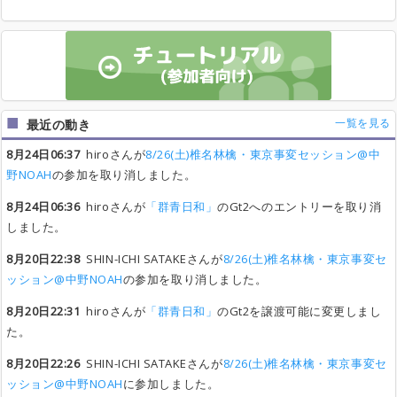
一覧を見る
最近の動き
8月24日06:37
hiroさんが
8/26(土)椎名林檎・東京事変セッション@中
野NOAH
の参加を取り消しました。
8月24日06:36
hiroさんが
「群青日和」
のGt2へのエントリーを取り消
しました。
8月20日22:38
SHIN-ICHI SATAKEさんが
8/26(土)椎名林檎・東京事変セ
ッション@中野NOAH
の参加を取り消しました。
8月20日22:31
hiroさんが
「群青日和」
のGt2を譲渡可能に変更しまし
た。
8月20日22:26
SHIN-ICHI SATAKEさんが
8/26(土)椎名林檎・東京事変セ
ッション@中野NOAH
に参加しました。