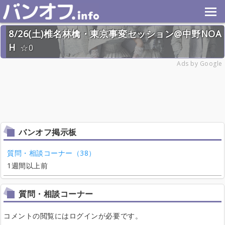
8/26(土)椎名林檎・東京事変セッション@中野NOA
H
0
2023年8月26日(土) 終了
Ads by Google
15名
バンオフ掲示板
質問・相談コーナー（38）
1週間以上前
質問・相談コーナー
コメントの閲覧にはログインが必要です。