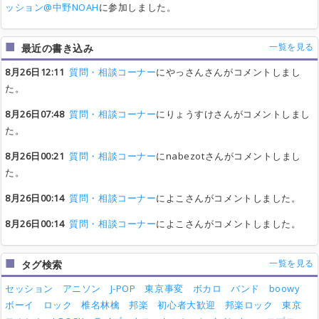
ッション@中野NOAH
に参加しました。
一覧を見る
最近の書き込み
8月26日12:11
質問・相談コーナー
にやっさんさんがコメントしまし
た。
8月26日07:48
質問・相談コーナー
にりょうすけさんがコメントしまし
た。
8月26日00:21
質問・相談コーナー
にnabezotさんがコメントしまし
た。
8月26日00:14
質問・相談コーナー
によこさんがコメントしました。
8月26日00:14
質問・相談コーナー
によこさんがコメントしました。
一覧を見る
タグ検索
セッション
アニソン
J-POP
東京事変
ボカロ
バンド
boowy
ボーイ
ロック
椎名林檎
邦楽
初心者大歓迎
邦楽ロック
東京