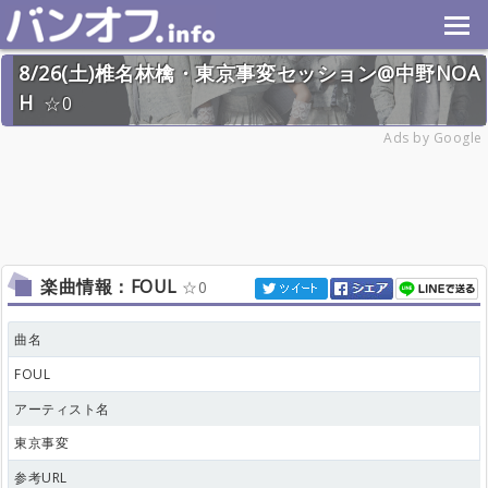
8/26(土)椎名林檎・東京事変セッション@中野NOA
H
0
2023年8月26日(土) 終了
Ads by Google
15名
楽曲情報：FOUL
0
曲名
FOUL
アーティスト名
東京事変
参考URL