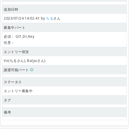
追加日時
2023/07/24 14:02:41 by
ちる
さん
募集中パート
必須：
Gt1,Dr,Key
任意：
エントリー状況
Vo(ちるさん), Ba(yuさん)
譲渡可能パート
ステータス
エントリー募集中
タグ
備考