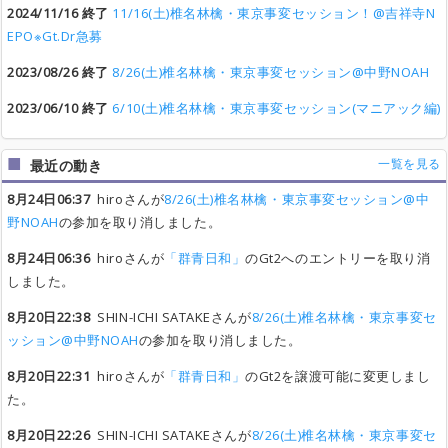
2024/11/16 終了
11/16(土)椎名林檎・東京事変セッション！@吉祥寺N
EPO※Gt.Dr急募
2023/08/26 終了
8/26(土)椎名林檎・東京事変セッション@中野NOAH
2023/06/10 終了
6/10(土)椎名林檎・東京事変セッション(マニアック編)
一覧を見る
最近の動き
8月24日06:37
hiroさんが
8/26(土)椎名林檎・東京事変セッション@中
野NOAH
の参加を取り消しました。
8月24日06:36
hiroさんが
「群青日和」
のGt2へのエントリーを取り消
しました。
8月20日22:38
SHIN-ICHI SATAKEさんが
8/26(土)椎名林檎・東京事変セ
ッション@中野NOAH
の参加を取り消しました。
8月20日22:31
hiroさんが
「群青日和」
のGt2を譲渡可能に変更しまし
た。
8月20日22:26
SHIN-ICHI SATAKEさんが
8/26(土)椎名林檎・東京事変セ