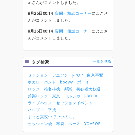
otさんがコメントしました。
8月26日00:14
質問・相談コーナー
によこさ
んがコメントしました。
8月26日00:14
質問・相談コーナー
によこさ
んがコメントしました。
一覧を見る
タグ検索
セッション
アニソン
J-POP
東京事変
ボカロ
バンド
boowy
ボーイ
ロック
椎名林檎
邦楽
初心者大歓迎
邦楽ロック
東京
ヨルシカ
J-ROCK
ライブハウス
セッションイベント
ハロプロ
平成
ずっと真夜中でいいのに。
セッション会
布袋
ベース
YOASOBI