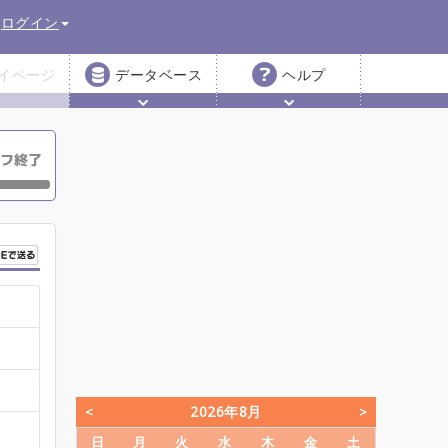
ログイン
イページ
データベース
ヘルプ
2026年8月
日
月
火
水
木
金
土