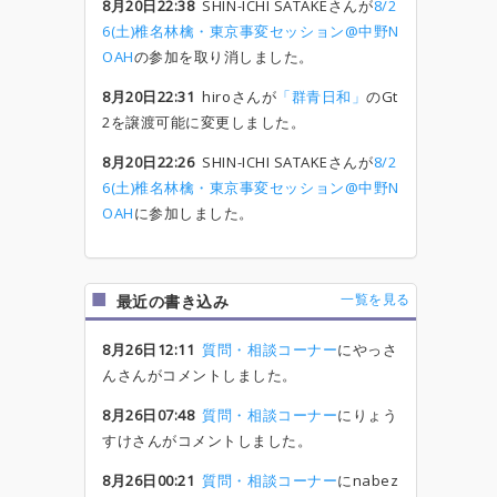
8月20日22:38
SHIN-ICHI SATAKEさんが
8/2
6(土)椎名林檎・東京事変セッション@中野N
OAH
の参加を取り消しました。
8月20日22:31
hiroさんが
「群青日和」
のGt
2を譲渡可能に変更しました。
8月20日22:26
SHIN-ICHI SATAKEさんが
8/2
6(土)椎名林檎・東京事変セッション@中野N
OAH
に参加しました。
一覧を見る
最近の書き込み
8月26日12:11
質問・相談コーナー
にやっさ
んさんがコメントしました。
8月26日07:48
質問・相談コーナー
にりょう
すけさんがコメントしました。
8月26日00:21
質問・相談コーナー
にnabez