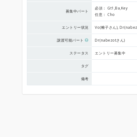
必須：
Gt1,Ba,Key
募集中パート
任意：
Cho
エントリー状況
Vo(帷子さん), Dr(nabe
譲渡可能パート
Dr(nabezotさん)
ステータス
エントリー募集中
タグ
備考