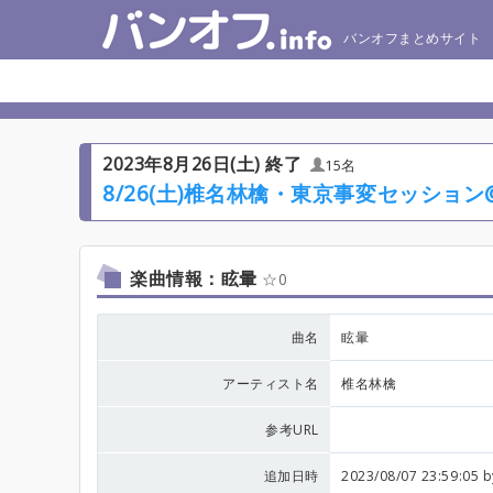
バンオフまとめサイト
2023年8月26日(土) 終了
15名
8/26(土)椎名林檎・東京事変セッション
楽曲情報：眩暈
0
曲名
眩暈
アーティスト名
椎名林檎
参考URL
追加日時
2023/08/07 23:59:05 