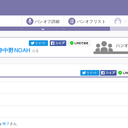
バンオフ詳細
バンオフリスト
マ
@中野NOAH
0
by
帷子
さん