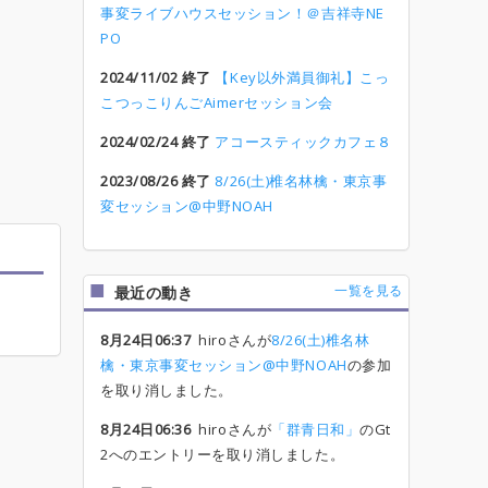
事変ライブハウスセッション！＠吉祥寺NE
PO
2024/11/02 終了
【Key以外満員御礼】こっ
こつっこりんごAimerセッション会
2024/02/24 終了
アコースティックカフェ８
2023/08/26 終了
8/26(土)椎名林檎・東京事
変セッション@中野NOAH
一覧を見る
最近の動き
8月24日06:37
hiroさんが
8/26(土)椎名林
檎・東京事変セッション@中野NOAH
の参加
を取り消しました。
8月24日06:36
hiroさんが
「群青日和」
のGt
2へのエントリーを取り消しました。