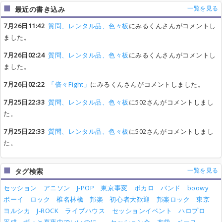
一覧を見る
最近の書き込み
7月26日11:42
質問、レンタル品、色々板
にみるくんさんがコメントし
ました。
7月26日02:24
質問、レンタル品、色々板
にみるくんさんがコメントし
ました。
7月26日02:22
「倍々Fight」
にみるくんさんがコメントしました。
7月25日22:33
質問、レンタル品、色々板
に502さんがコメントしまし
た。
7月25日22:33
質問、レンタル品、色々板
に502さんがコメントしまし
た。
一覧を見る
タグ検索
セッション
アニソン
J-POP
東京事変
ボカロ
バンド
boowy
ボーイ
ロック
椎名林檎
邦楽
初心者大歓迎
邦楽ロック
東京
ヨルシカ
J-ROCK
ライブハウス
セッションイベント
ハロプロ