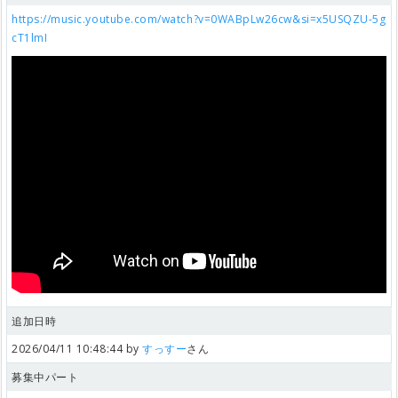
https://music.youtube.com/watch?v=0WABpLw26cw&si=x5USQZU-5g
cT1lmI
追加日時
2026/04/11 10:48:44 by
すっすー
さん
募集中パート