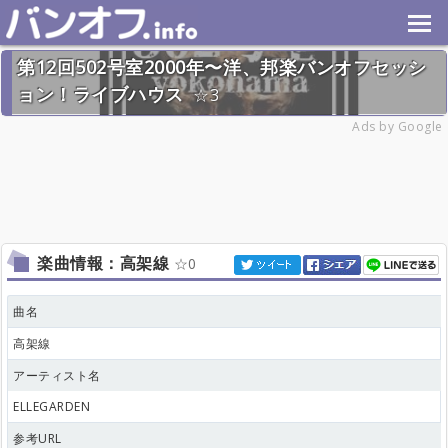
第12回502号室2000年〜洋、邦楽バンオフセッシ
ョン！ライブハウス
3
2026年7月26日(日) 終了
Ads by Google
28名
楽曲情報：高架線
0
曲名
高架線
アーティスト名
ELLEGARDEN
参考URL