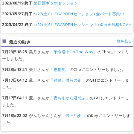
2023/08/19 終了
第四回ギタボセッション
2023/05/27 終了
5/27(土)ELLEGARDENセッション※全パート募集中！
2023/04/22 終了
4/22(土)ELLEGARDENセッション！※@高田馬場NOAH
一覧を見る
最近の動き
7月23日18:25
美月さんが
「革命道中On The Way」
のChoにエントリ
ーしました。
7月23日18:21
美月さんが
「思想犯」
のChoにエントリーしました。
7月17日04:12
薫。さんが
「雑踏、僕らの街」
のGt1にエントリーしま
した。
7月17日04:11
薫。さんが
「夜もすがら君想ふ」
のGt1にエントリーし
ました。
7月13日22:02
がんちゃんさんが
「倍々Fight」
のKeyにエントリーしま
した。