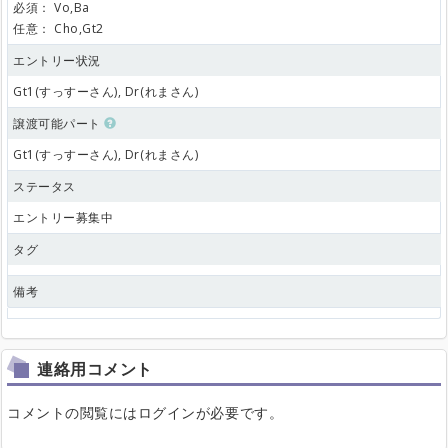
必須：
Vo,Ba
任意：
Cho,Gt2
エントリー状況
Gt1(すっすーさん), Dr(れまさん)
譲渡可能パート
Gt1(すっすーさん), Dr(れまさん)
ステータス
エントリー募集中
タグ
備考
連絡用コメント
コメントの閲覧にはログインが必要です。