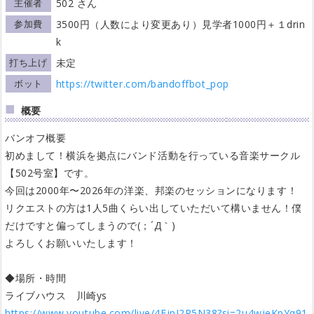
主催者
502 さん
参加費
3500円（人数により変更あり）見学者1000円＋１drin
k
打ち上げ
未定
ボット
https://twitter.com/bandoffbot_pop
概要
バンオフ概要
初めまして！横浜を拠点にバンド活動を行っている音楽サークル
【502号室】です。
今回は2000年〜2026年の洋楽、邦楽のセッションになります！
リクエストの方は1人5曲くらい出していただいて構いません！僕
だけですと偏ってしまうので(；´Д｀)
よろしくお願いいたします！
◆場所・時間
ライブハウス 川崎ys
https://www.youtube.com/live/4EjpI2R5N38?si=2u4wjeKpYq91