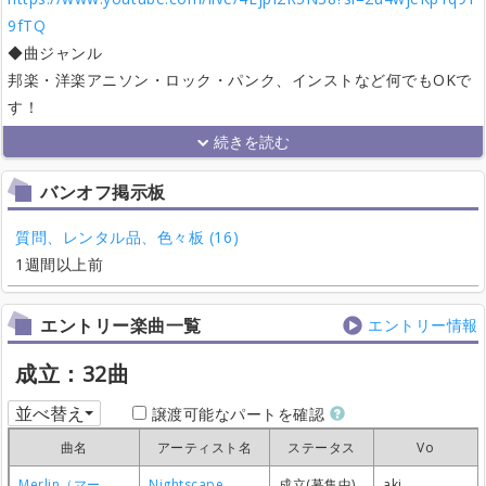
9fTQ
◆曲ジャンル
邦楽・洋楽アニソン・ロック・パンク、インストなど何でもOKで
す！
バンオフ掲示板
質問、レンタル品、色々板 (16)
1週間以上前
エントリー楽曲一覧
エントリー情報
成立：32曲
並べ替え
譲渡可能なパートを確認
曲名
曲名
曲名
曲名
アーティスト名
アーティスト名
アーティスト名
アーティスト名
ステータス
ステータス
ステータス
ステータス
Vo
Vo
Vo
Vo
Merlin（マーリン）
Merlin（マーリン）
Merlin（マーリン）
Merlin（マーリン）
Nightscape
Nightscape
Nightscape
Nightscape
成立(募集中)
成立(募集中)
成立(募集中)
成立(募集中)
aki
aki
aki
aki