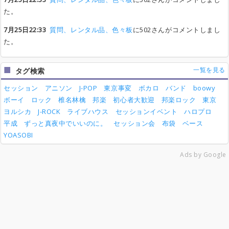
た。
7月25日22:33
質問、レンタル品、色々板
に502さんがコメントしまし
た。
一覧を見る
タグ検索
セッション
アニソン
J-POP
東京事変
ボカロ
バンド
boowy
ボーイ
ロック
椎名林檎
邦楽
初心者大歓迎
邦楽ロック
東京
ヨルシカ
J-ROCK
ライブハウス
セッションイベント
ハロプロ
平成
ずっと真夜中でいいのに。
セッション会
布袋
ベース
YOASOBI
Ads by Google