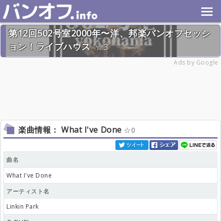
第12回502号室2000年〜洋、邦楽バンオフセッシ
ョン！ライブハウス
3
2026年7月26日(日) 終了
Ads by Google
28名
楽曲情報： What I've Done
0
曲名
What I've Done
アーティスト名
Linkin Park