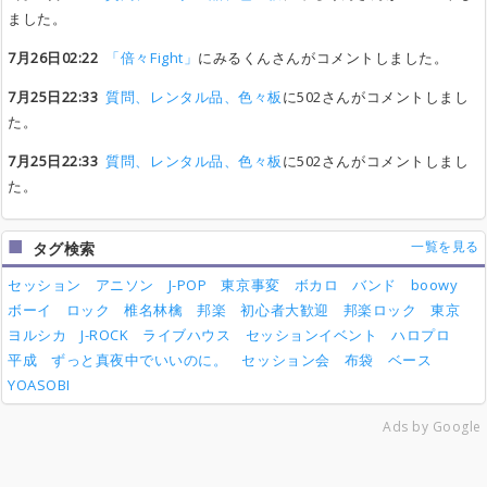
ました。
7月26日02:22
「倍々Fight」
にみるくんさんがコメントしました。
7月25日22:33
質問、レンタル品、色々板
に502さんがコメントしまし
た。
7月25日22:33
質問、レンタル品、色々板
に502さんがコメントしまし
た。
一覧を見る
タグ検索
セッション
アニソン
J-POP
東京事変
ボカロ
バンド
boowy
ボーイ
ロック
椎名林檎
邦楽
初心者大歓迎
邦楽ロック
東京
ヨルシカ
J-ROCK
ライブハウス
セッションイベント
ハロプロ
平成
ずっと真夜中でいいのに。
セッション会
布袋
ベース
YOASOBI
Ads by Google