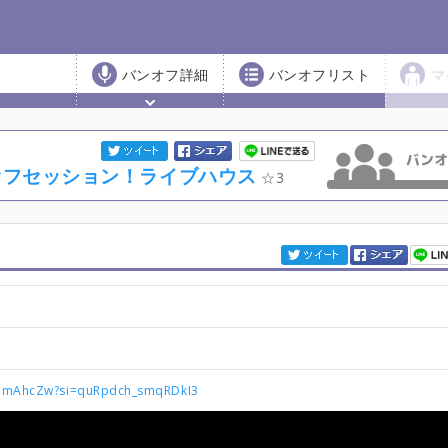
バンオフ詳細
バンオフリスト
マ
ンオフセッション！ライブハウス
3
EkbmAhcZw?si=quRpdch_smqRDkI3