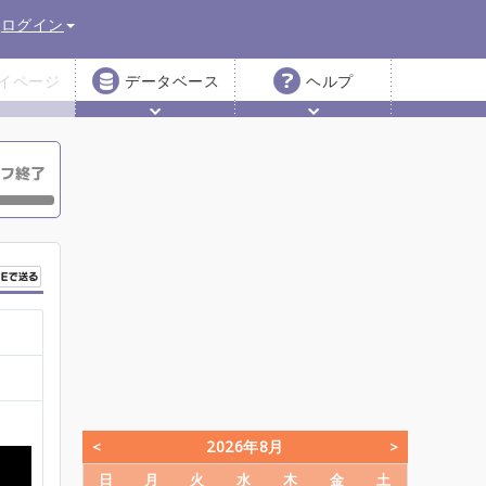
ログイン
イページ
データベース
ヘルプ
2026年8月
日
月
火
水
木
金
土