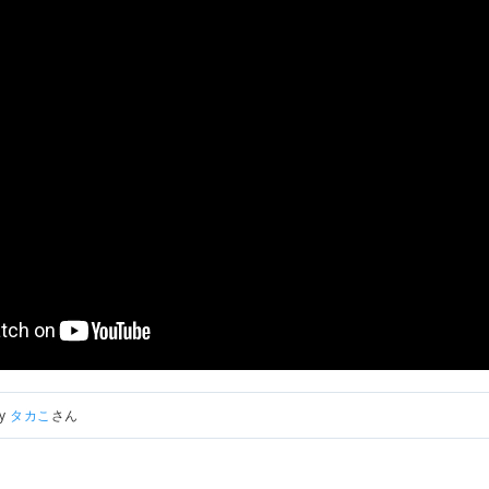
by
タカこ
さん