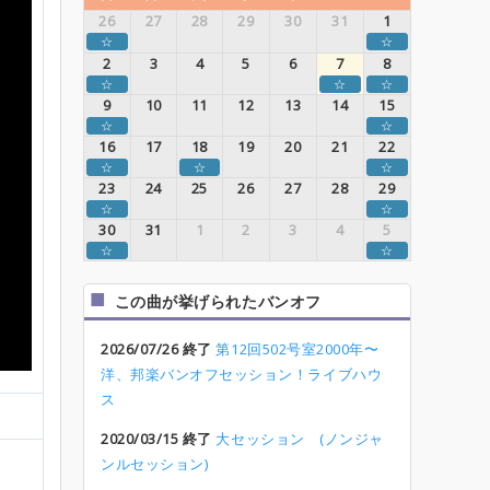
26
27
28
29
30
31
1
☆
☆
2
3
4
5
6
7
8
☆
☆
☆
9
10
11
12
13
14
15
☆
☆
16
17
18
19
20
21
22
☆
☆
☆
23
24
25
26
27
28
29
☆
☆
30
31
1
2
3
4
5
☆
☆
この曲が挙げられたバンオフ
2026/07/26 終了
第12回502号室2000年〜
洋、邦楽バンオフセッション！ライブハウ
ス
2020/03/15 終了
大セッション (ノンジャ
ンルセッション)