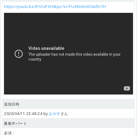
https://youtu.be/KYOvPZH8tpo?si=FU49otmXX0uE5iTH
追加日時
2026/04/11 23:48:24 by
おやす
さん
募集中パート
必須：