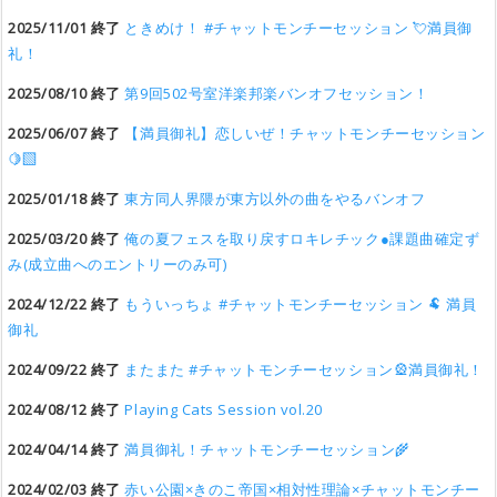
2025/11/01 終了
ときめけ！ #チャットモンチーセッション 💘満員御
礼！
2025/08/10 終了
第9回502号室洋楽邦楽バンオフセッション！
2025/06/07 終了
【満員御礼】恋しいぜ！チャットモンチーセッション
🍋‍🟩
2025/01/18 終了
東方同人界隈が東方以外の曲をやるバンオフ
2025/03/20 終了
俺の夏フェスを取り戻すロキレチック●課題曲確定ず
み(成立曲へのエントリーのみ可)
2024/12/22 終了
もういっちょ #チャットモンチーセッション 🐏 満員
御礼
2024/09/22 終了
またまた #チャットモンチーセッション🎡満員御礼！
2024/08/12 終了
Playing Cats Session vol.20
2024/04/14 終了
満員御礼！チャットモンチーセッション🌾
2024/02/03 終了
赤い公園×きのこ帝国×相対性理論×チャットモンチー