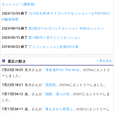
セッション！(最終回)
2023/12/30 終了
12/30(土)年末ライブハウスセッション！(J-POP/ROC
K編)@池袋
2023/09/16 終了
第2回ガールズバンドセッション #GBセッション
2020/03/15 終了
第14回代々木アニソンセッション
2019/03/23 終了
アニソンセッション合宿2019 春
一覧を見る
最近の動き
7月23日18:25
美月さんが
「革命道中On The Way」
のChoにエントリ
ーしました。
7月23日18:21
美月さんが
「思想犯」
のChoにエントリーしました。
7月17日04:12
薫。さんが
「雑踏、僕らの街」
のGt1にエントリーしま
した。
7月17日04:11
薫。さんが
「夜もすがら君想ふ」
のGt1にエントリーし