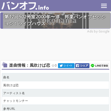
第12回502号室2000年〜洋、邦楽バンオフセッシ
ョン！ライブハウス
3
2026年7月26日(日) 終了
Ads by Google
28名
楽曲情報：風吹けば恋
0
曲名
風吹けば恋
アーティスト名
チャットモンチー
参考URL