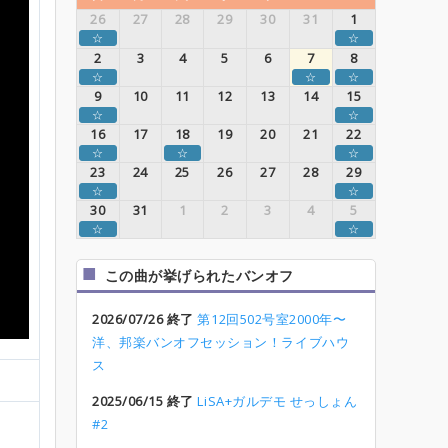
26
27
28
29
30
31
1
☆
☆
2
3
4
5
6
7
8
☆
☆
☆
9
10
11
12
13
14
15
☆
☆
16
17
18
19
20
21
22
☆
☆
☆
23
24
25
26
27
28
29
☆
☆
30
31
1
2
3
4
5
☆
☆
この曲が挙げられたバンオフ
2026/07/26 終了
第12回502号室2000年〜
洋、邦楽バンオフセッション！ライブハウ
ス
2025/06/15 終了
LiSA+ガルデモ せっしょん
#2