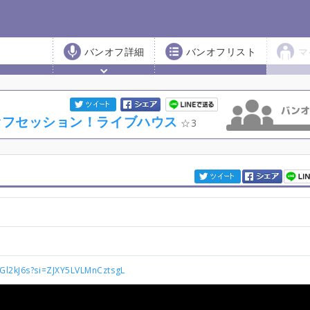
バンオフ詳細
バンオフリスト
マ
ンオフセッション！ライブハウス
3
SGl2kJ6s?si=ZJXY5LVLMnCztsgL