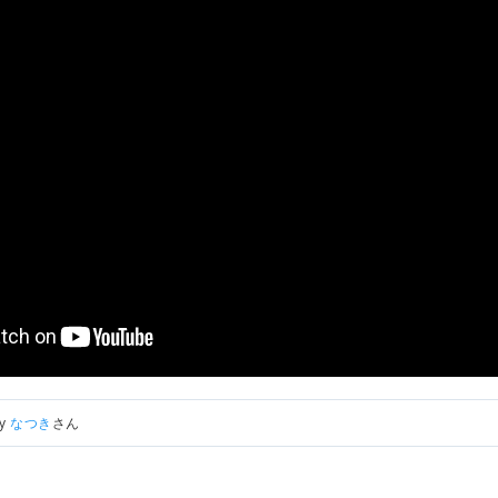
by
なつき
さん