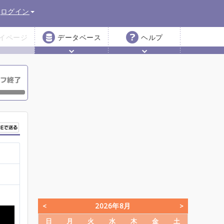
ログイン
イページ
データベース
ヘルプ
2026年8月
日
月
火
水
木
金
土