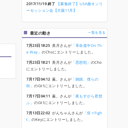
2017/11/19 終了
【募集終了】LiSA曲オンリ
ーセッション会【大阪11月】
一覧を見る
最近の動き
7月23日18:25
美月さんが
「革命道中On Th
e Way」
のChoにエントリーしました。
7月23日18:21
美月さんが
「思想犯」
のCho
にエントリーしました。
7月17日04:12
薫。さんが
「雑踏、僕らの
街」
のGt1にエントリーしました。
7月17日04:11
薫。さんが
「夜もすがら君想
ふ」
のGt1にエントリーしました。
7月13日22:02
がんちゃんさんが
「倍々Figh
t」
のKeyにエントリーしました。