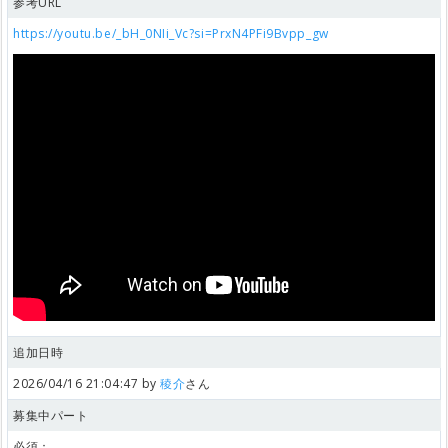
参考URL
https://youtu.be/_bH_0NIi_Vc?si=PrxN4PFi9Bvpp_gw
追加日時
2026/04/16 21:04:47 by
稜介
さん
募集中パート
必須：