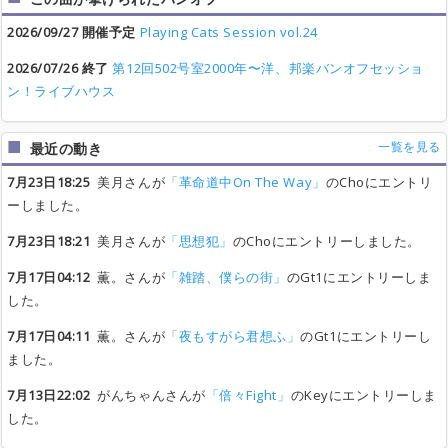
2026/09/27 開催予定
Playing Cats Session vol.24
2026/07/26 終了
第12回502号室2000年〜洋、邦楽バンオフセッショ
ン！ライブハウス
一覧を見る
最近の動き
7月23日18:25
美月さんが
「革命道中On The Way」
のChoにエントリ
ーしました。
7月23日18:21
美月さんが
「思想犯」
のChoにエントリーしました。
7月17日04:12
薫。さんが
「雑踏、僕らの街」
のGt1にエントリーしま
した。
7月17日04:11
薫。さんが
「夜もすがら君想ふ」
のGt1にエントリーし
ました。
7月13日22:02
がんちゃんさんが
「倍々Fight」
のKeyにエントリーしま
した。