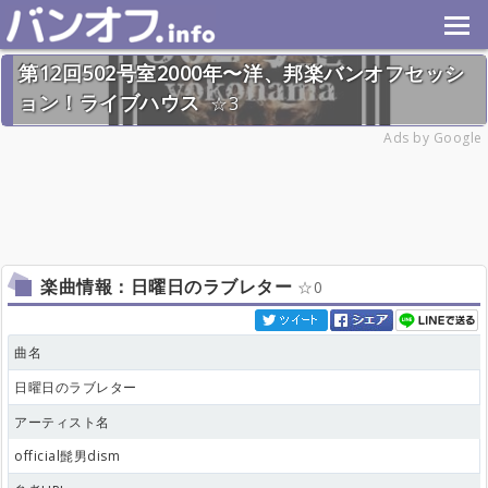
第12回502号室2000年〜洋、邦楽バンオフセッシ
ョン！ライブハウス
3
2026年7月26日(日) 終了
Ads by Google
28名
楽曲情報：日曜日のラブレター
0
曲名
日曜日のラブレター
アーティスト名
official髭男dism