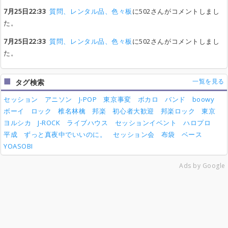
7月25日22:33
質問、レンタル品、色々板
に502さんがコメントしまし
た。
7月25日22:33
質問、レンタル品、色々板
に502さんがコメントしまし
た。
一覧を見る
タグ検索
セッション
アニソン
J-POP
東京事変
ボカロ
バンド
boowy
ボーイ
ロック
椎名林檎
邦楽
初心者大歓迎
邦楽ロック
東京
ヨルシカ
J-ROCK
ライブハウス
セッションイベント
ハロプロ
平成
ずっと真夜中でいいのに。
セッション会
布袋
ベース
YOASOBI
Ads by Google