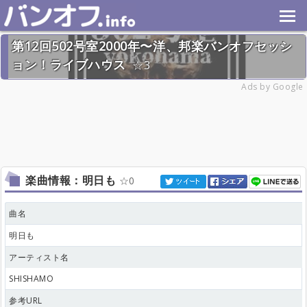
第12回502号室2000年〜洋、邦楽バンオフセッシ
ョン！ライブハウス
3
2026年7月26日(日) 終了
Ads by Google
28名
楽曲情報：明日も
0
曲名
明日も
アーティスト名
SHISHAMO
参考URL