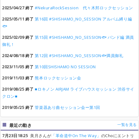
2025/04/27 終了
#NekuraRockSession 代々木邦ロックセッション
2025/05/11 終了
第16回 #SHISHAMO_NO_SESSION アルバム縛り編
🐟
2025/02/09 終了
第15回 #SHISHAMO_NO_SESSION🐟 バンド編 満員
御礼！
2024/08/18 終了
第12回 #SHISHAMO_NO_SESSION🐟満員御礼
2023/11/05 終了
第10回SHISHAMO NO SESSION
2019/11/03 終了
熊本ロックセッション会
2019/08/25 終了
■ロキノン AIRJAM ライブハウスセッション 渋谷サイ
クロン■
2019/05/25 終了
管楽器あり曲セッション会ー第1回
一覧を見る
最近の動き
7月23日18:25
美月さんが
「革命道中On The Way」
のChoにエントリ