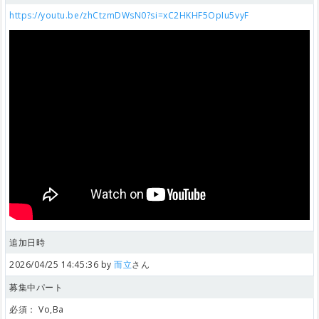
https://youtu.be/zhCtzmDWsN0?si=xC2HKHF5OpIu5vyF
追加日時
2026/04/25 14:45:36 by
而立
さん
募集中パート
必須：
Vo,Ba