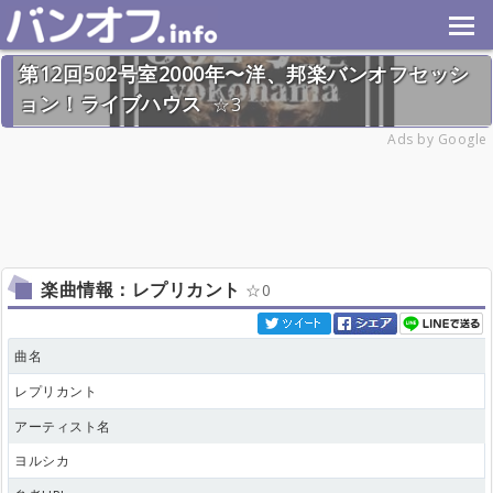
第12回502号室2000年〜洋、邦楽バンオフセッシ
ョン！ライブハウス
3
2026年7月26日(日) 終了
Ads by Google
28名
楽曲情報：レプリカント
0
曲名
レプリカント
アーティスト名
ヨルシカ