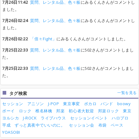
7月26日11:42
質問、レンタル品、色々板
にみるくんさんがコメントし
ました。
7月26日02:24
質問、レンタル品、色々板
にみるくんさんがコメントし
ました。
7月26日02:22
「倍々Fight」
にみるくんさんがコメントしました。
7月25日22:33
質問、レンタル品、色々板
に502さんがコメントしまし
た。
7月25日22:33
質問、レンタル品、色々板
に502さんがコメントしまし
た。
一覧を見る
タグ検索
セッション
アニソン
J-POP
東京事変
ボカロ
バンド
boowy
ボーイ
ロック
椎名林檎
邦楽
初心者大歓迎
邦楽ロック
東京
ヨルシカ
J-ROCK
ライブハウス
セッションイベント
ハロプロ
平成
ずっと真夜中でいいのに。
セッション会
布袋
ベース
YOASOBI