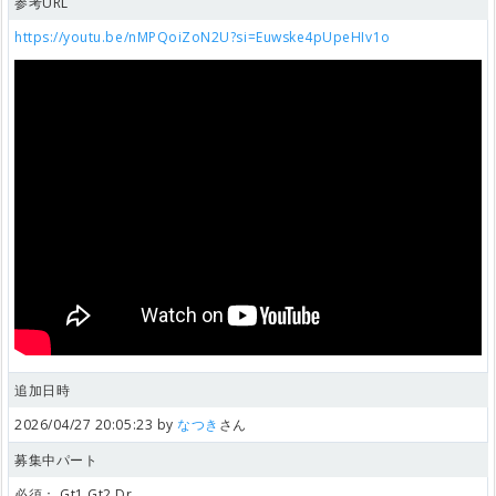
参考URL
https://youtu.be/nMPQoiZoN2U?si=Euwske4pUpeHIv1o
追加日時
2026/04/27 20:05:23 by
なつき
さん
募集中パート
必須：
Gt1,Gt2,Dr