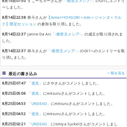
8月15日07:50
すこーちゃーさんが
「-救世主メシア-」
のGt1にエントリ
ーしました。
8月14日22:38
柊斗さんが
【Aimer×YOASOBI＋Ado＋ジャンヌ＋ラル
ク】限定セッション
の参加を取り消しました。
8月14日22:37
Janne Da Arc
「-救世主メシア-」
の成立が取り消されま
した。
8月14日22:37
柊斗さんが
「-救世主メシア-」
のGt1へのエントリーを取
り消しました。
一覧を見る
最近の書き込み
8月25日07:47
「逆光」
にさやさんがコメントしました。
8月25日05:06
「逆光」
にmitsuruさんがコメントしました。
8月25日04:53
「UNDEAD」
にmitsuruさんがコメントしました。
8月25日04:52
「逆光」
にmitsuruさんがコメントしました。
8月25日02:21
「UNDEAD」
にIsmiya Syckelさんがコメントしまし