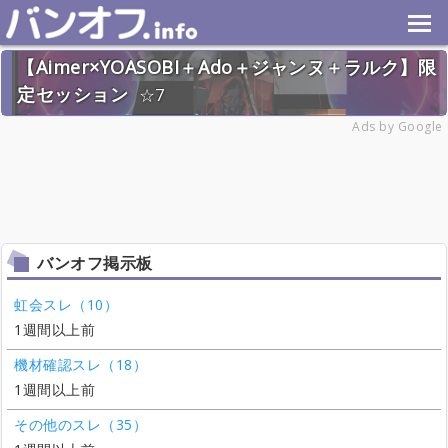
【Aimer×YOASOBI＋Ado＋ジャンヌ＋ラルク】限
定セッション
7
2024年8月25日(日) 終了
Ads by Google
25名
バンオフ掲示板
虹会スレ（10）
1週間以上前
機材確認スレ（18）
1週間以上前
その他のスレ（35）