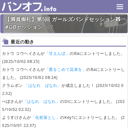
【満員御礼】第5回 ガールズバンドセッション🧸
#GBセッション
7
2026年1月31日(土) 終了
31名
最近の動き
カトウ コウヘイさんが
「甘えんぼ」
のBaにエントリーしました。
(2025/10/02 08:25)
カトウ コウヘイさんが
「愛をこめて花束を」
のBaにエントリーし
ました。 (2025/10/02 08:24)
クラムボン
「はなれ ばなれ」
が成立しました！ (2025/10/02 0
2:32)
ぺぽさんが
「はなれ ばなれ」
のDrにエントリーしました。 (202
5/10/02 02:32)
ようすけさんが
「化粧落とし」
のKey1にエントリーしました。 (2
025/10/01 22:37)